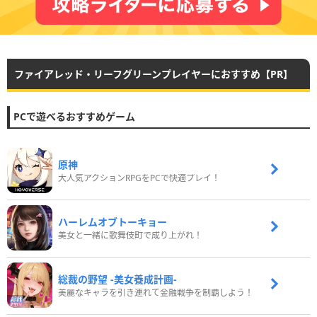
ファイアレッド・リーフグリーンプレイヤーにおすすめ【PR】
PCで遊べるおすすめゲーム
原神
大人気アクションRPGをPCで快適プレイ！
ハーレムオブトーキョー
美女と一緒に歌舞伎町で成り上がれ！
総裁の野望 -美女養成計画-
美麗なキャラを引き連れて金融戦争を制覇しよう！