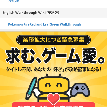
7のしま
English Walkthrough Wiki (英語版）
Pokemon FireRed and LeafGreen Walkthrough