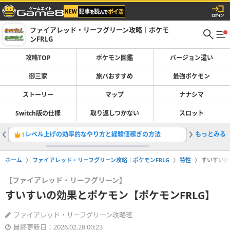
ファイアレッド・リーフグリーン攻略｜ポケモ
ンFRLG
攻略TOP
ポケモン図鑑
バージョン違い
御三家
旅パおすすめ
最強ポケモン
ストーリー
マップ
ナナシマ
Switch版の仕様
取り返しつかない
スロット
レベル上げの効率的なやり方と経験値稼ぎの方法
もっとみる
最強ポケ
1
2
ホーム
ファイアレッド・リーフグリーン攻略｜ポケモンFRLG
特性
すいすいの
【ファイアレッド・リーフグリーン】
すいすいの効果とポケモン【ポケモンFRLG】
ファイアレッド・リーフグリーン攻略班
最終更新日：2026.02.28 00:23