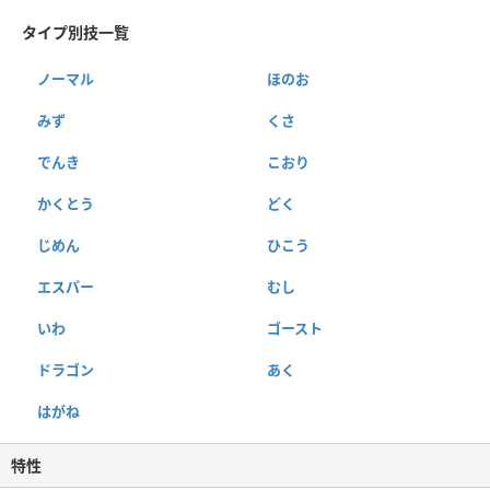
タイプ別技一覧
ノーマル
ほのお
みず
くさ
でんき
こおり
かくとう
どく
じめん
ひこう
エスパー
むし
いわ
ゴースト
ドラゴン
あく
はがね
特性