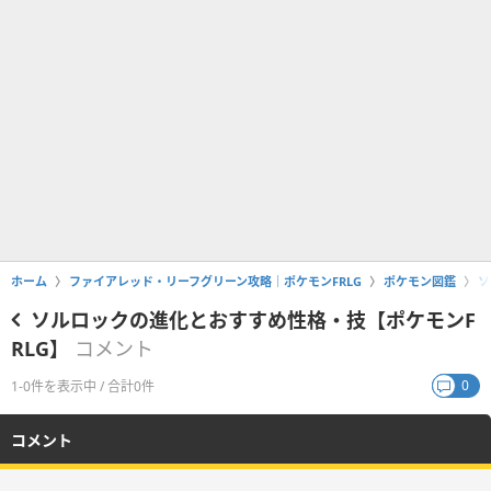
ホーム
ファイアレッド・リーフグリーン攻略｜ポケモンFRLG
ポケモン図鑑
ソ
ソルロックの進化とおすすめ性格・技【ポケモンF
RLG】
コメント
0
1-0件を表示中 / 合計0件
コメント