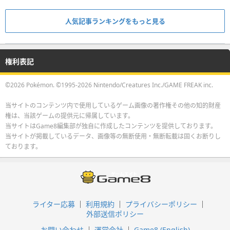
人気記事ランキングをもっと見る
権利表記
©2026 Pokémon. ©1995-2026 Nintendo/Creatures Inc./GAME FREAK inc.
当サイトのコンテンツ内で使用しているゲーム画像の著作権その他の知的財産
権は、当該ゲームの提供元に帰属しています。
当サイトはGame8編集部が独自に作成したコンテンツを提供しております。
当サイトが掲載しているデータ、画像等の無断使用・無断転載は固くお断りし
ております。
ライター応募
利用規約
プライバシーポリシー
外部送信ポリシー
お問い合わせ
運営会社
Game8 (English)