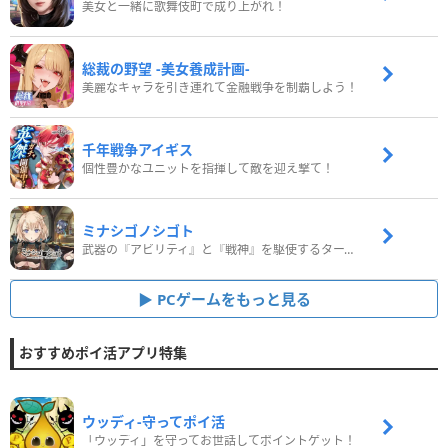
美女と一緒に歌舞伎町で成り上がれ！
総裁の野望 -美女養成計画-
美麗なキャラを引き連れて金融戦争を制覇しよう！
千年戦争アイギス
個性豊かなユニットを指揮して敵を迎え撃て！
ミナシゴノシゴト
武器の『アビリティ』と『戦神』を駆使するターン制コマンドバトルRPG！
PCゲームをもっと見る
おすすめポイ活アプリ特集
ウッディ‐守ってポイ活
「ウッディ」を守ってお世話してポイントゲット！