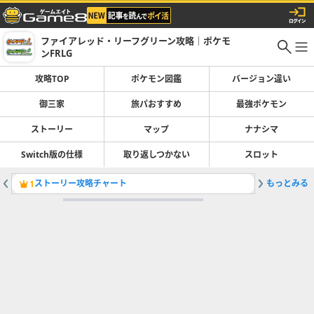
ファイアレッド・リーフグリーン攻略｜ポケモ
ンFRLG
攻略TOP
ポケモン図鑑
バージョン違い
御三家
旅パおすすめ
最強ポケモン
ストーリー
マップ
ナナシマ
Switch版の仕様
取り返しつかない
スロット
ストーリー攻略チャート
もっとみる
ポケモン
1
2