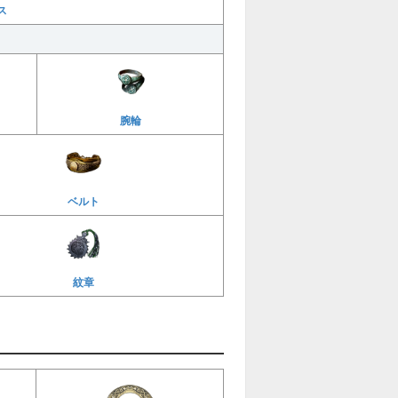
ス
腕輪
ベルト
紋章