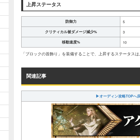
上昇ステータス
防御力
5
クリティカル被ダメージ減少%
3
移動速度%
10
「ブロックの首飾り」を装備することで、上昇するステータスは
関連記事
▶オーディン攻略TOPへ