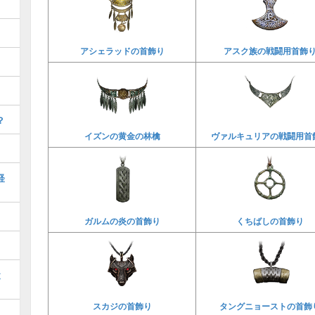
アシェラッドの首飾り
アスク族の戦闘用首飾
？
イズンの黄金の林檎
ヴァルキュリアの戦闘用首
経
ガルムの炎の首飾り
くちばしの首飾り
と
スカジの首飾り
タングニョーストの首飾