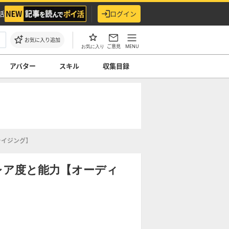
活
ログイン
お気に入り追加
ご意見
MENU
お気に入り
アバター
スキル
収集目録
ライジング】
レア度と能力【オーディ