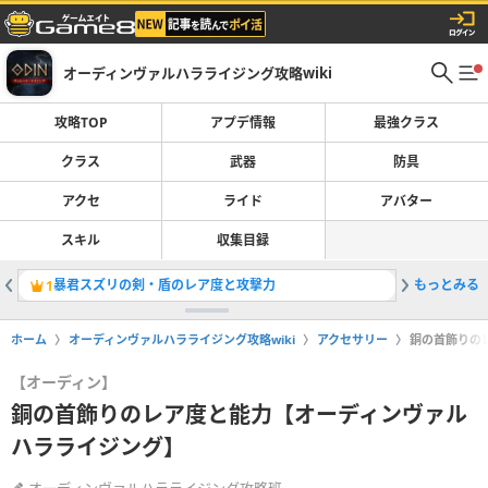
オーディンヴァルハラライジング攻略wiki
攻略TOP
アプデ情報
最強クラス
クラス
武器
防具
アクセ
ライド
アバター
スキル
収集目録
暴君スズリの剣・盾のレア度と攻撃力
もっとみる
1
ホーム
オーディンヴァルハラライジング攻略wiki
アクセサリー
銅の首飾りの
【オーディン】
銅の首飾りのレア度と能力【オーディンヴァル
ハラライジング】