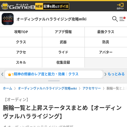
オーディンヴァルハラライジング攻略wiki
攻略TOP
アプデ情報
最強クラス
クラス
武器
防具
アクセ
ライド
アバター
スキル
収集目録
精神の修練のレア度と能力・効果｜クラス
もっとみる
1
ホーム
オーディンヴァルハラライジング攻略wiki
アクセサリー
腕輪一覧と上
【オーディン】
腕輪一覧と上昇ステータスまとめ【オーディン
ヴァルハラライジング】