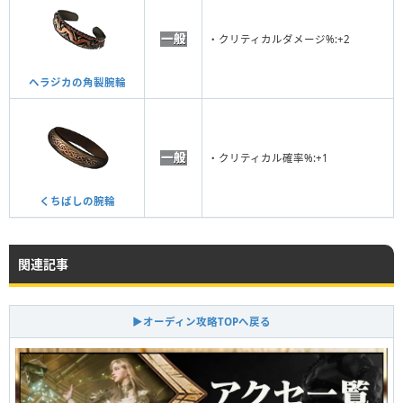
・クリティカルダメージ%:+2
ヘラジカの角製腕輪
・クリティカル確率%:+1
くちばしの腕輪
関連記事
▶オーディン攻略TOPへ戻る