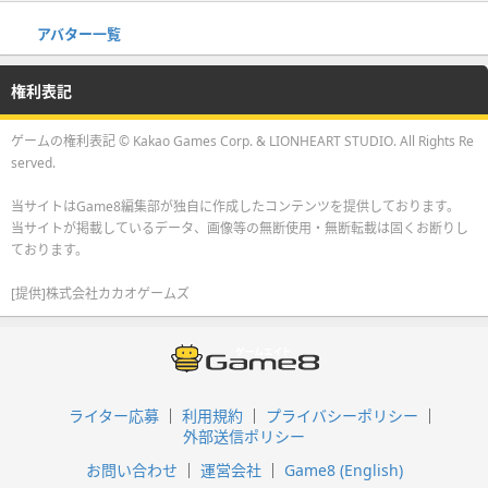
アバター一覧
権利表記
ゲームの権利表記 © Kakao Games Corp. & LIONHEART STUDIO. All Rights Re
served.
当サイトはGame8編集部が独自に作成したコンテンツを提供しております。
当サイトが掲載しているデータ、画像等の無断使用・無断転載は固くお断りし
ております。
[提供]株式会社カカオゲームズ
ライター応募
利用規約
プライバシーポリシー
外部送信ポリシー
お問い合わせ
運営会社
Game8 (English)