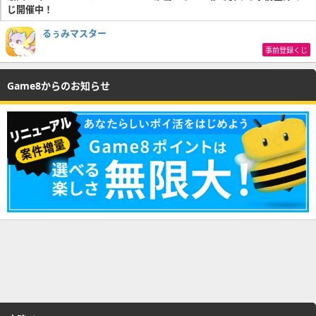
じ開催中！
るぅみマスター
事前登録くじ
Game8からのお知らせ