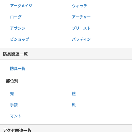
アークメイジ
ウィッチ
ローグ
アーチャー
アサシン
プリースト
ビショップ
パラディン
防具関連一覧
防具一覧
部位別
兜
鎧
手袋
靴
マント
アクセ関連一覧