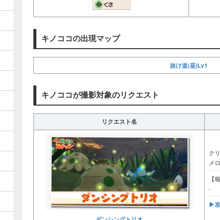
キノココの出現マップ
抜け道(昼)Lv1
キノココが撮影対象のリクエスト
リクエスト名
ク
メ
【
-
▶︎
ダンシングトリオ