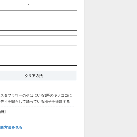
-
クリア方法
リスタフラワーのそばにいる3匹のキノココに
ロディを鳴らして踊っている様子を撮影する
報酬】
攻略方法を見る