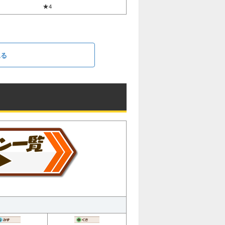
★4
見る