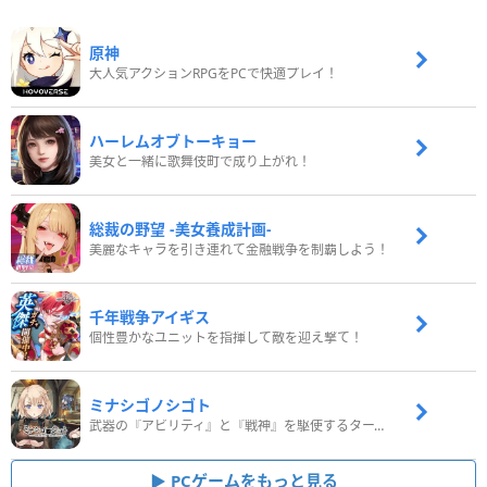
原神
大人気アクションRPGをPCで快適プレイ！
ハーレムオブトーキョー
美女と一緒に歌舞伎町で成り上がれ！
総裁の野望 -美女養成計画-
美麗なキャラを引き連れて金融戦争を制覇しよう！
千年戦争アイギス
個性豊かなユニットを指揮して敵を迎え撃て！
ミナシゴノシゴト
武器の『アビリティ』と『戦神』を駆使するターン制コマンドバトルRPG！
PCゲームをもっと見る