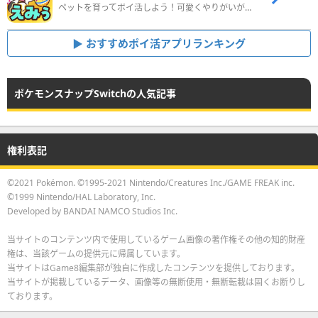
ペットを育ってポイ活しよう！可愛くやりがいがある新感覚アプリ
おすすめポイ活アプリランキング
ポケモンスナップSwitchの人気記事
権利表記
©2021 Pokémon. ©1995-2021 Nintendo/Creatures Inc./GAME FREAK inc.
©1999 Nintendo/HAL Laboratory, Inc.
Developed by BANDAI NAMCO Studios Inc.
当サイトのコンテンツ内で使用しているゲーム画像の著作権その他の知的財産
権は、当該ゲームの提供元に帰属しています。
当サイトはGame8編集部が独自に作成したコンテンツを提供しております。
当サイトが掲載しているデータ、画像等の無断使用・無断転載は固くお断りし
ております。