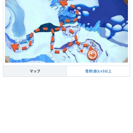
マップ
雪原(昼)Lv3以上