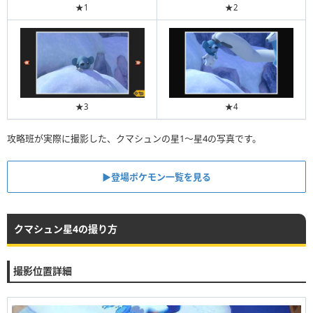
★1
★2
★3
★4
攻略班が実際に撮影した、クマシュンの星1〜星4の写真です。
▶︎登場ポケモン一覧を見る
クマシュン星4の撮り方
撮影位置詳細