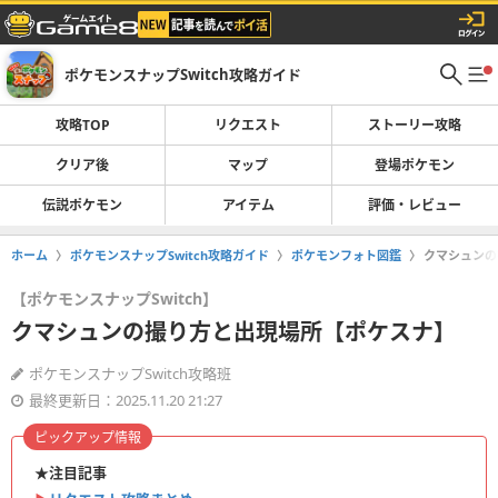
ポケモンスナップSwitch攻略ガイド
攻略TOP
リクエスト
ストーリー攻略
クリア後
マップ
登場ポケモン
伝説ポケモン
アイテム
評価・レビュー
ホーム
ポケモンスナップSwitch攻略ガイド
ポケモンフォト図鑑
クマシュンの
【ポケモンスナップSwitch】
クマシュンの撮り方と出現場所【ポケスナ】
ポケモンスナップSwitch攻略班
最終更新日：2025.11.20 21:27
ピックアップ情報
★注目記事