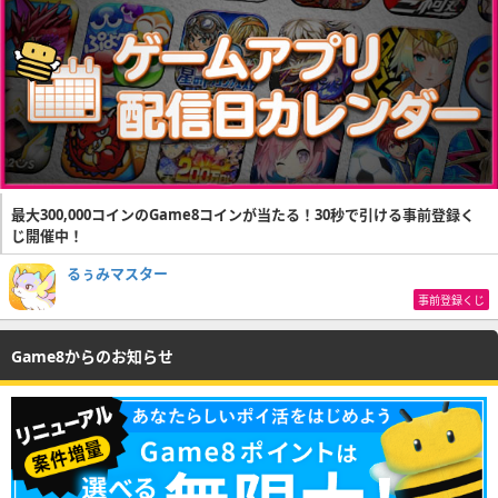
最大300,000コインのGame8コインが当たる！30秒で引ける事前登録く
じ開催中！
るぅみマスター
事前登録くじ
Game8からのお知らせ