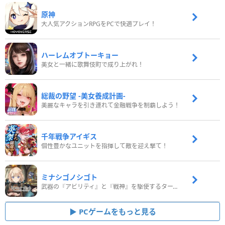
原神
大人気アクションRPGをPCで快適プレイ！
ハーレムオブトーキョー
美女と一緒に歌舞伎町で成り上がれ！
総裁の野望 -美女養成計画-
美麗なキャラを引き連れて金融戦争を制覇しよう！
千年戦争アイギス
個性豊かなユニットを指揮して敵を迎え撃て！
ミナシゴノシゴト
武器の『アビリティ』と『戦神』を駆使するターン制コマンドバトルRPG！
PCゲームをもっと見る