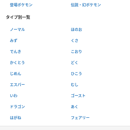
登場ポケモン
伝説・幻ポケモン
タイプ別一覧
ノーマル
ほのお
みず
くさ
でんき
こおり
かくとう
どく
じめん
ひこう
エスパー
むし
いわ
ゴースト
ドラゴン
あく
はがね
フェアリー