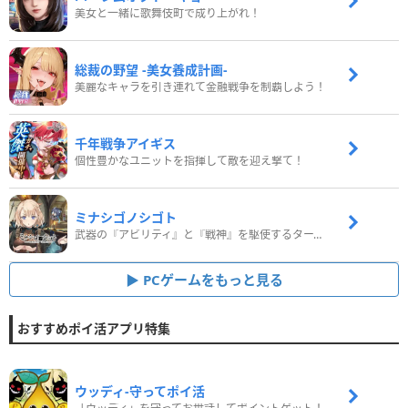
美女と一緒に歌舞伎町で成り上がれ！
総裁の野望 -美女養成計画-
美麗なキャラを引き連れて金融戦争を制覇しよう！
千年戦争アイギス
個性豊かなユニットを指揮して敵を迎え撃て！
ミナシゴノシゴト
武器の『アビリティ』と『戦神』を駆使するターン制コマンドバトルRPG！
PCゲームをもっと見る
おすすめポイ活アプリ特集
ウッディ‐守ってポイ活