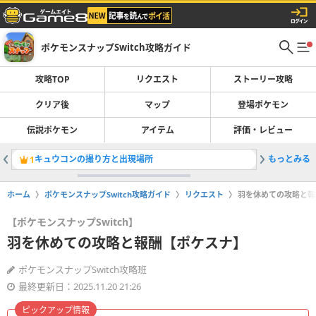
ポケモンスナップSwitch攻略ガイド
攻略TOP
リクエスト
ストーリー攻略
クリア後
マップ
登場ポケモン
伝説ポケモン
アイテム
評価・レビュー
キュウコンの撮り方と出現場所
もっとみる
くっつき
1
2
ホーム
ポケモンスナップSwitch攻略ガイド
リクエスト
羽を休めての攻略と報
【ポケモンスナップSwitch】
羽を休めての攻略と報酬【ポケスナ】
ポケモンスナップSwitch攻略班
最終更新日：2025.11.20 21:26
ピックアップ情報