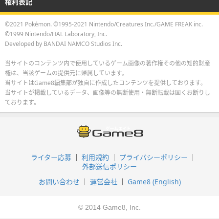
権利表記
©2021 Pokémon. ©1995-2021 Nintendo/Creatures Inc./GAME FREAK inc.
©1999 Nintendo/HAL Laboratory, Inc.
Developed by BANDAI NAMCO Studios Inc.
当サイトのコンテンツ内で使用しているゲーム画像の著作権その他の知的財産
権は、当該ゲームの提供元に帰属しています。
当サイトはGame8編集部が独自に作成したコンテンツを提供しております。
当サイトが掲載しているデータ、画像等の無断使用・無断転載は固くお断りし
ております。
ライター応募
利用規約
プライバシーポリシー
外部送信ポリシー
お問い合わせ
運営会社
Game8 (English)
© 2014 Game8, Inc.