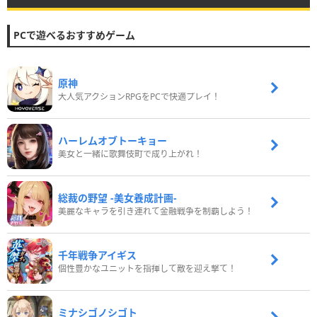
PCで遊べるおすすめゲーム
原神
大人気アクションRPGをPCで快適プレイ！
ハーレムオブトーキョー
美女と一緒に歌舞伎町で成り上がれ！
総裁の野望 -美女養成計画-
美麗なキャラを引き連れて金融戦争を制覇しよう！
千年戦争アイギス
個性豊かなユニットを指揮して敵を迎え撃て！
ミナシゴノシゴト