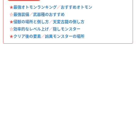
★
最強オトモンランキング
／
おすすめオトモン
☆
最強装備
／
武器種のおすすめ
★
侵獣の場所と倒し方
／
天変古龍の倒し方
☆
効率的なレベル上げ
／
隠しモンスター
★
クリア後の要素
／
凶異モンスターの場所