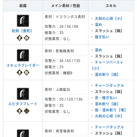
装備
メイン素材 / 性能
スキル
素材：ドスランポス素材
・
大剣の心得【小】
・
溜め
攻撃力：26 / 56 / 98
蛇剣【蒼蛇】
・
スラッシュ【鈍】
破竜力：35
・
薙ぎ払い
状態異常：なし
・
溜め
素材：影蜘蛛素材
・
スラッシュ【鈍】
攻撃力：36 / 65 / 135
・
チャージバースト
スキュラブレイダー
破竜力：25
【小】
状態異常：睡眠8
・
溜め斬り【強】
・
チャージタックル
素材：上級鉱石
・
スラッシュ【鈍】
・
真・薙ぎ払い
攻撃力：50 / 120 / 136
エピタフプレート
・
溜め斬り【破】
破竜力：35
・
強・溜め斬り【壊】
状態異常：なし
・
大剣の心得【中】
・
チャージタックル
素材：奇怪竜素材
・
スラッシュ【鈍】