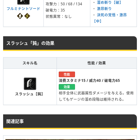
・
溜め斬り【破】
攻撃力：50 / 68 / 134
フルミナントソード
・
激昂斬り
破竜力：35
・
決死の覚悟・激昂
状態異常：なし
【中】
スラッシュ「鈍」の効果
スキル名
性能 / 効果
性能
消費スタミナ15 / 威力40 / 破竜力65
効果
相手全体に武器属性ダメージを与える。使用
スラッシュ【鈍】
してもゲージの溜め段階は維持される。
関連記事