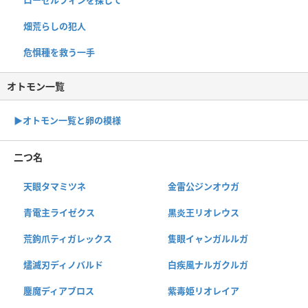
畑荒らしの犯人
危惧種を救う一手
オトモン一覧
▶︎オトモン一覧と卵の模様
二つ名
天眼タマミツネ
金雷公ジンオウガ
青電主ライゼクス
黒炎王リオレウス
荒鉤爪ティガレックス
隻眼イャンガルルガ
燼滅刃ディノバルド
白疾風ナルガクルガ
鏖魔ディアブロス
紫毒姫リオレイア