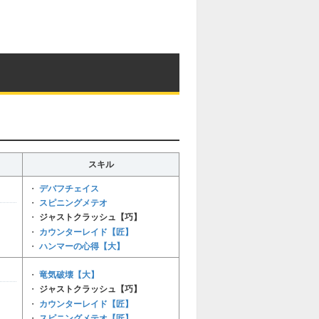
M
u
t
e
スキル
デバフチェイス
・
スピニングメテオ
・
・
ジャストクラッシュ【巧】
カウンターレイド【匠】
・
ハンマーの心得【大】
・
竜気破壊【大】
・
・
ジャストクラッシュ【巧】
カウンターレイド【匠】
・
スピニングメテオ【匠】
・