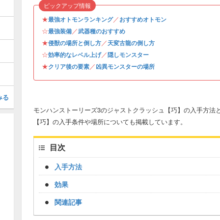
ピックアップ情報
★
／
最強オトモンランキング
おすすめオトモン
☆
／
最強装備
武器種のおすすめ
★
／
侵獣の場所と倒し方
天変古龍の倒し方
☆
／
効率的なレベル上げ
隠しモンスター
★
／
クリア後の要素
凶異モンスターの場所
みる
モンハンストーリーズ3のジャストクラッシュ【巧】の入手方法と
【巧】の入手条件や場所についても掲載しています。
目次
入手方法
効果
関連記事