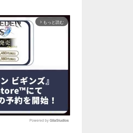
もっと読む
arrow_forward_ios
Powered by 
GliaStudios