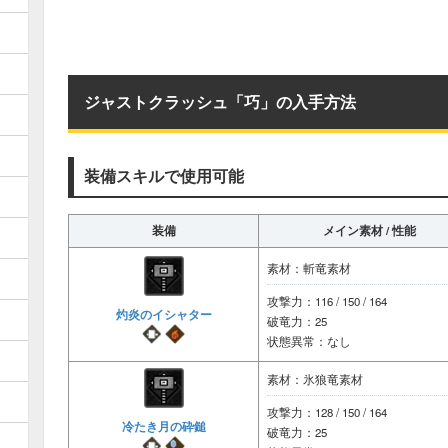
ジャストクラッシュ「巧」の入手方法
装備スキルで使用可能
装備
メイン素材 / 性能
素材：斬竜素材
攻撃力：116 / 150 / 164
灼炎のイシャター
破竜力：25
状態異常：なし
素材：氷狼竜素材
攻撃力：128 / 150 / 164
冷たき月の砕鎚
破竜力：25