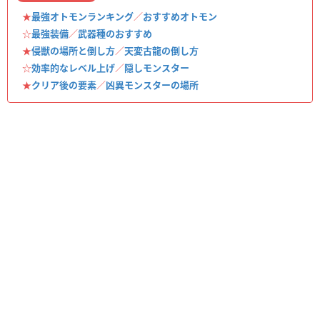
★
最強オトモンランキング
／
おすすめオトモン
☆
最強装備
／
武器種のおすすめ
★
侵獣の場所と倒し方
／
天変古龍の倒し方
☆
効率的なレベル上げ
／
隠しモンスター
★
クリア後の要素
／
凶異モンスターの場所