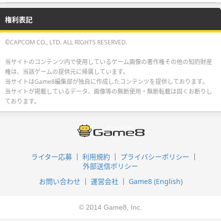
権利表記
©CAPCOM CO., LTD. ALL RIGHTS RESERVED.
当サイトのコンテンツ内で使用しているゲーム画像の著作権その他の知的財産
権は、当該ゲームの提供元に帰属しています。
当サイトはGame8編集部が独自に作成したコンテンツを提供しております。
当サイトが掲載しているデータ、画像等の無断使用・無断転載は固くお断りし
ております。
ライター応募
利用規約
プライバシーポリシー
外部送信ポリシー
お問い合わせ
運営会社
Game8 (English)
© 2014 Game8, Inc.