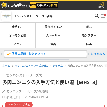
モンハンストーリーズ3攻略
攻略TOP
最強オトモン
ボス
オトモン図鑑
ストーリー
モンスター
マップ
武器
防具
侵獣の場所一覧とメリット
もっとみる
侵獣オド
1
2
ホーム
モンハンストーリーズ3攻略
アイテム
多肉ニンニクの入手方法と使い道【
【モンハンストーリーズ3】
多肉ニンニクの入手方法と使い道【MHST3】
モンハンストーリーズ3攻略班
最終更新日：2026.04.03 19:34
ピックアップ情報