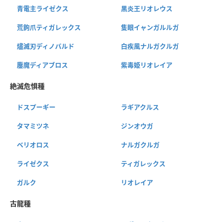
青電主ライゼクス
黒炎王リオレウス
荒鉤爪ティガレックス
隻眼イャンガルルガ
燼滅刃ディノバルド
白疾風ナルガクルガ
鏖魔ディアブロス
紫毒姫リオレイア
絶滅危惧種
ドスプーギー
ラギアクルス
タマミツネ
ジンオウガ
ベリオロス
ナルガクルガ
ライゼクス
ティガレックス
ガルク
リオレイア
古龍種