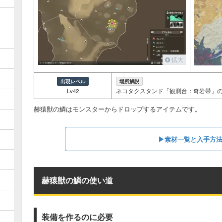
拡大
出現レベル
場所解説
Lv42
ネコタクスタンド「観測台：奇岩帯」
赫猿獣の鱗はモンスターからドロップするアイテムです。
▶︎素材一覧と入手方
赫猿獣の鱗の使い道
装備を作るのに必要