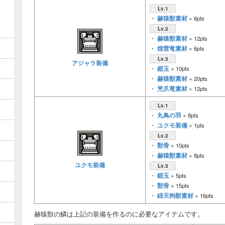
Lv.1
赫猿獣素材
・
× 6pts
Lv.2
赫猿獣素材
・
× 12pts
煌雷竜素材
・
× 6pts
Lv.3
アジャラ装備
鎧玉
・
× 10pts
赫猿獣素材
・
× 20pts
兇爪竜素材
・
× 12pts
Lv.1
丸鳥の羽
・
× 8pts
ユクモ装備
・
× 1pts
Lv.2
獣骨
・
× 10pts
赫猿獣素材
・
× 8pts
ユクモ装備
Lv.3
鎧玉
・
× 5pts
獣骨
・
× 15pts
緋天狗獣素材
・
× 16pts
赫猿獣の鱗は上記の装備を作るのに必要なアイテムです。