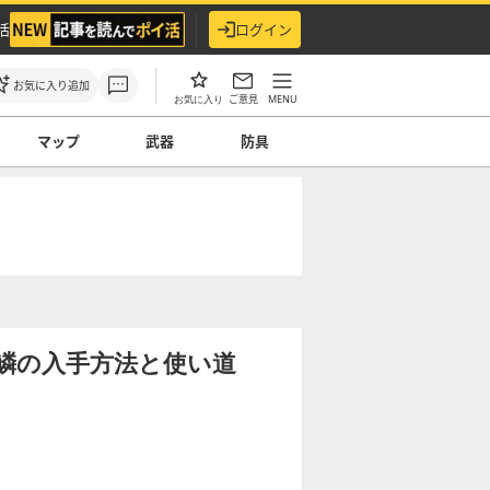
活
ログイン
お気に入り追加
ご意見
MENU
お気に入り
マップ
武器
防具
鱗の入手方法と使い道