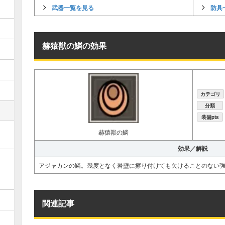
武器一覧を見る
防具
赫猿獣の鱗の効果
カテゴリ
分類
装備pts
赫猿獣の鱗
効果／解説
アジャカンの鱗。幾度となく岩壁に擦り付けても欠けることのない
関連記事