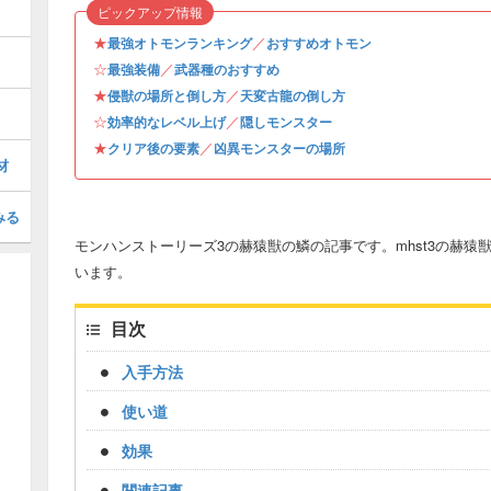
ピックアップ情報
★
／
最強オトモンランキング
おすすめオトモン
☆
／
最強装備
武器種のおすすめ
★
／
侵獣の場所と倒し方
天変古龍の倒し方
☆
／
効率的なレベル上げ
隠しモンスター
★
／
クリア後の要素
凶異モンスターの場所
材
みる
モンハンストーリーズ3の赫猿獣の鱗の記事です。mhst3の赫
います。
目次
入手方法
使い道
効果
関連記事