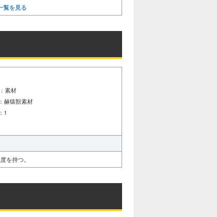
一覧を見る
：素材
：赫猿獣素材
：1
強度を持つ。