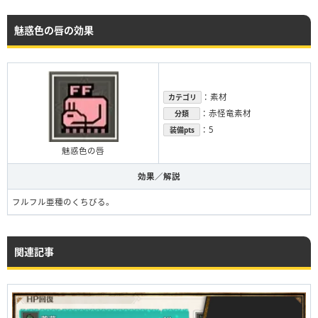
魅惑色の唇の効果
：素材
カテゴリ
：赤怪竜素材
分類
：5
装備pts
魅惑色の唇
効果／解説
フルフル亜種のくちびる。
関連記事