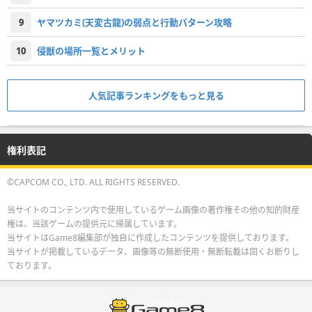
9
ヤマツカミ(天変古龍)の弱点と行動パターン攻略
10
侵獣の場所一覧とメリット
人気記事ランキングをもっと見る
権利表記
©CAPCOM CO., LTD. ALL RIGHTS RESERVED.
当サイトのコンテンツ内で使用しているゲーム画像の著作権その他の知的財産
権は、当該ゲームの提供元に帰属しています。
当サイトはGame8編集部が独自に作成したコンテンツを提供しております。
当サイトが掲載しているデータ、画像等の無断使用・無断転載は固くお断りし
ております。