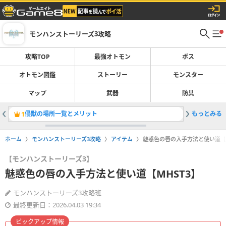
モンハンストーリーズ3攻略
攻略TOP
最強オトモン
ボス
オトモン図鑑
ストーリー
モンスター
マップ
武器
防具
侵獣の場所一覧とメリット
もっとみる
アエンシ
1
2
ホーム
モンハンストーリーズ3攻略
アイテム
魅惑色の唇の入手方法と使い道【M
【モンハンストーリーズ3】
魅惑色の唇の入手方法と使い道【MHST3】
モンハンストーリーズ3攻略班
最終更新日：2026.04.03 19:34
ピックアップ情報