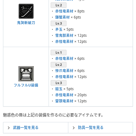
Lv.2
・
赤怪竜素材
× 8pts
・
鎌蟹素材
× 6pts
鬼哭斬破刀
Lv.3
・
矛玉
× 5pts
・
雪鬼獣素材
× 12pts
・
赤怪竜素材
× 12pts
Lv.1
・
赤怪竜素材
× 6pts
Lv.2
・
惨爪竜素材
× 6pts
・
赤怪竜素材
× 12pts
Lv.3
フルフルU装備
・
鎧玉
× 5pts
・
赤怪竜素材
× 20pts
・
雷顎竜素材
× 12pts
魅惑色の唇は上記の装備を作るのに必要なアイテムです。
武器一覧を見る
防具一覧を見る