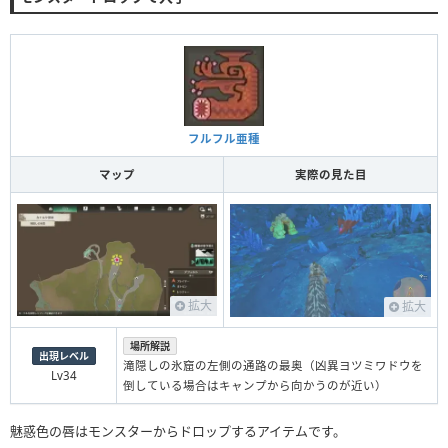
フルフル亜種
マップ
実際の見た目
拡大
拡大
場所解説
出現レベル
滝隠しの氷窟の左側の通路の最奥（凶異ヨツミワドウを
Lv34
倒している場合はキャンプから向かうのが近い）
魅惑色の唇はモンスターからドロップするアイテムです。