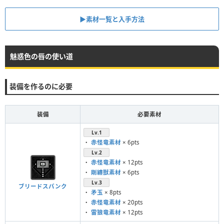
▶︎素材一覧と入手方法
魅惑色の唇の使い道
装備を作るのに必要
装備
必要素材
Lv.1
・
赤怪竜素材
× 6pts
Lv.2
・
赤怪竜素材
× 12pts
・
剛纏獣素材
× 6pts
Lv.3
ブリードスパンク
・
矛玉
× 8pts
・
赤怪竜素材
× 20pts
・
雷狼竜素材
× 12pts