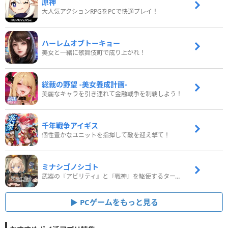
原神
大人気アクションRPGをPCで快適プレイ！
ハーレムオブトーキョー
美女と一緒に歌舞伎町で成り上がれ！
総裁の野望 -美女養成計画-
美麗なキャラを引き連れて金融戦争を制覇しよう！
千年戦争アイギス
個性豊かなユニットを指揮して敵を迎え撃て！
ミナシゴノシゴト
武器の『アビリティ』と『戦神』を駆使するターン制コマンドバトルRPG！
PCゲームをもっと見る