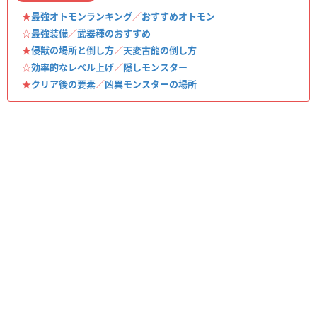
★
最強オトモンランキング
／
おすすめオトモン
☆
最強装備
／
武器種のおすすめ
★
侵獣の場所と倒し方
／
天変古龍の倒し方
☆
効率的なレベル上げ
／
隠しモンスター
★
クリア後の要素
／
凶異モンスターの場所