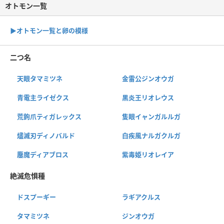
オトモン一覧
▶︎オトモン一覧と卵の模様
二つ名
天眼タマミツネ
金雷公ジンオウガ
青電主ライゼクス
黒炎王リオレウス
荒鉤爪ティガレックス
隻眼イャンガルルガ
燼滅刃ディノバルド
白疾風ナルガクルガ
鏖魔ディアブロス
紫毒姫リオレイア
絶滅危惧種
ドスプーギー
ラギアクルス
タマミツネ
ジンオウガ