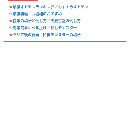
★
最強オトモンランキング
／
おすすめオトモン
☆
最強装備
／
武器種のおすすめ
★
侵獣の場所と倒し方
／
天変古龍の倒し方
☆
効率的なレベル上げ
／
隠しモンスター
★
クリア後の要素
／
凶異モンスターの場所