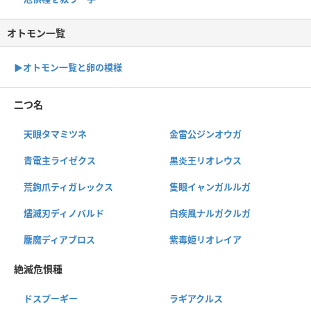
オトモン一覧
▶︎オトモン一覧と卵の模様
二つ名
天眼タマミツネ
金雷公ジンオウガ
青電主ライゼクス
黒炎王リオレウス
荒鉤爪ティガレックス
隻眼イャンガルルガ
燼滅刃ディノバルド
白疾風ナルガクルガ
鏖魔ディアブロス
紫毒姫リオレイア
絶滅危惧種
ドスプーギー
ラギアクルス