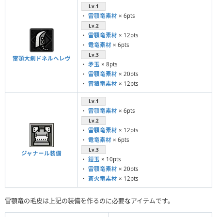
Lv.1
・
雷顎竜素材
× 6pts
Lv.2
・
雷顎竜素材
× 12pts
・
電竜素材
× 6pts
Lv.3
雷顎大剣ドネルヘレヴ
・
矛玉
× 8pts
・
雷顎竜素材
× 20pts
・
雷狼竜素材
× 12pts
Lv.1
・
雷顎竜素材
× 6pts
Lv.2
・
雷顎竜素材
× 12pts
・
電竜素材
× 6pts
Lv.3
ジャナール装備
・
鎧玉
× 10pts
・
雷顎竜素材
× 20pts
・
蒼火竜素材
× 12pts
雷顎竜の毛皮は上記の装備を作るのに必要なアイテムです。