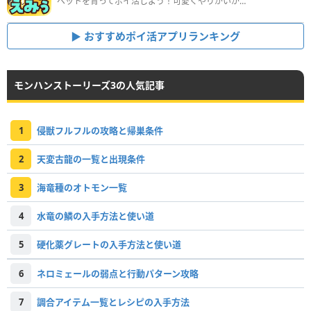
ペットを育ってポイ活しよう！可愛くやりがいがある新感覚アプリ
おすすめポイ活アプリランキング
モンハンストーリーズ3の人気記事
1
侵獣フルフルの攻略と帰巣条件
2
天変古龍の一覧と出現条件
3
海竜種のオトモン一覧
4
水竜の鱗の入手方法と使い道
5
硬化薬グレートの入手方法と使い道
6
ネロミェールの弱点と行動パターン攻略
7
調合アイテム一覧とレシピの入手方法