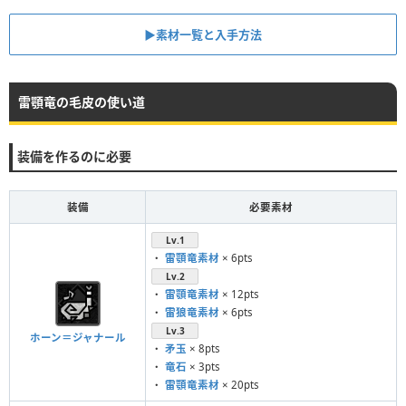
▶︎素材一覧と入手方法
雷顎竜の毛皮の使い道
装備を作るのに必要
装備
必要素材
Lv.1
・
雷顎竜素材
× 6pts
Lv.2
・
雷顎竜素材
× 12pts
・
雷狼竜素材
× 6pts
Lv.3
ホーン＝ジャナール
・
矛玉
× 8pts
・
竜石
× 3pts
・
雷顎竜素材
× 20pts