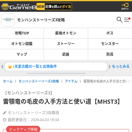
モンハンストーリーズ3攻略
攻略TOP
最強オトモン
ボス
オトモン図鑑
ストーリー
モンスター
マップ
武器
防具
天変古龍の一覧と出現条件
もっとみる
クリア後
1
2
ホーム
モンハンストーリーズ3攻略
アイテム
雷顎竜の毛皮の入手方法と使い道【
【モンハンストーリーズ3】
雷顎竜の毛皮の入手方法と使い道【MHST3】
モンハンストーリーズ3攻略班
最終更新日：2026.04.03 19:34
ピックアップ情報