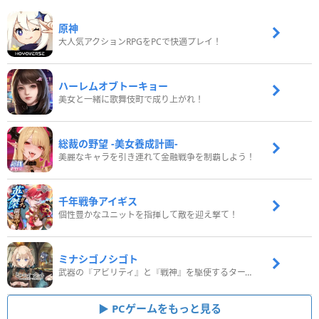
原神
大人気アクションRPGをPCで快適プレイ！
ハーレムオブトーキョー
美女と一緒に歌舞伎町で成り上がれ！
総裁の野望 -美女養成計画-
美麗なキャラを引き連れて金融戦争を制覇しよう！
千年戦争アイギス
個性豊かなユニットを指揮して敵を迎え撃て！
ミナシゴノシゴト
武器の『アビリティ』と『戦神』を駆使するターン制コマンドバトルRPG！
PCゲームをもっと見る