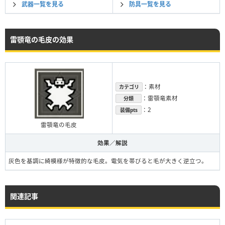
武器一覧を見る
防具一覧を見る
雷顎竜の毛皮の効果
：素材
カテゴリ
：雷顎竜素材
分類
：2
装備pts
雷顎竜の毛皮
効果／解説
灰色を基調に綺模様が特徴的な毛皮。電気を帯びると毛が大きく逆立つ。
関連記事