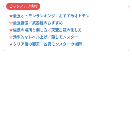
ピックアップ情報
★
最強オトモンランキング
／
おすすめオトモン
☆
最強装備
／
武器種のおすすめ
★
侵獣の場所と倒し方
／
天変古龍の倒し方
☆
効率的なレベル上げ
／
隠しモンスター
★
クリア後の要素
／
凶異モンスターの場所