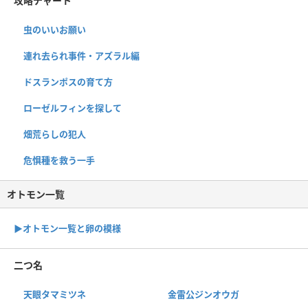
攻略チャート
虫のいいお願い
連れ去られ事件・アズラル編
ドスランポスの育て方
ローゼルフィンを探して
畑荒らしの犯人
危惧種を救う一手
オトモン一覧
▶︎オトモン一覧と卵の模様
二つ名
天眼タマミツネ
金雷公ジンオウガ