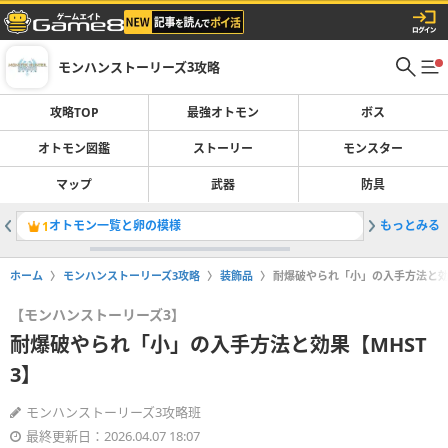
モンハンストーリーズ3攻略
攻略TOP
最強オトモン
ボス
オトモン図鑑
ストーリー
モンスター
マップ
武器
防具
オトモン一覧と卵の模様
もっとみる
侵獣の場
1
2
ホーム
モンハンストーリーズ3攻略
装飾品
耐爆破やられ「小」の入手方法と効果
【モンハンストーリーズ3】
耐爆破やられ「小」の入手方法と効果【MHST
3】
モンハンストーリーズ3攻略班
最終更新日：2026.04.07 18:07