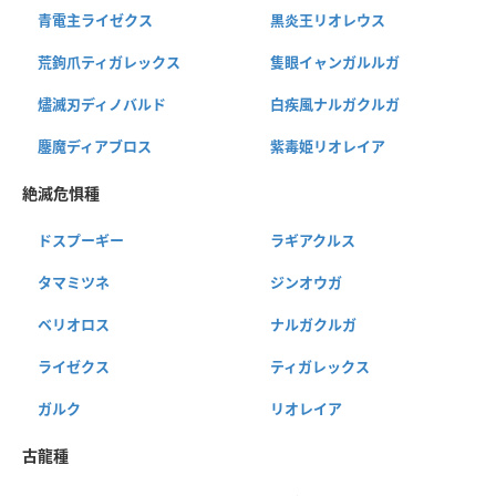
青電主ライゼクス
黒炎王リオレウス
荒鉤爪ティガレックス
隻眼イャンガルルガ
燼滅刃ディノバルド
白疾風ナルガクルガ
鏖魔ディアブロス
紫毒姫リオレイア
絶滅危惧種
ドスプーギー
ラギアクルス
タマミツネ
ジンオウガ
ベリオロス
ナルガクルガ
ライゼクス
ティガレックス
ガルク
リオレイア
古龍種