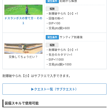
初期から解放
発生条件
報酬
・耐爆破やられ【小】×1
ドスランポスの育て方・その
・回復の粉×1
１
・EXP+100
・交易pts(銀)+600
サンティア到着後
発生条件
報酬
・耐爆破やられ【小】×1
・気合のカタマリ×1
交換してちょうだい？
・EXP+11000
・交易pts(銀)+1000
耐爆破やられ【小】はサブクエで入手できます。
▶︎クエスト一覧（サブクエスト）
装備スキルで使用可能