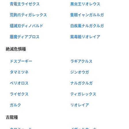
青電主ライゼクス
黒炎王リオレウス
荒鉤爪ティガレックス
隻眼イャンガルルガ
燼滅刃ディノバルド
白疾風ナルガクルガ
鏖魔ディアブロス
紫毒姫リオレイア
絶滅危惧種
ドスプーギー
ラギアクルス
タマミツネ
ジンオウガ
ベリオロス
ナルガクルガ
ライゼクス
ティガレックス
ガルク
リオレイア
古龍種