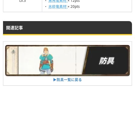
Lv.3
・
黒角竜素材
× 12pts
・
氷砕竜素材
× 20pts
関連記事
▶︎防具一覧に戻る