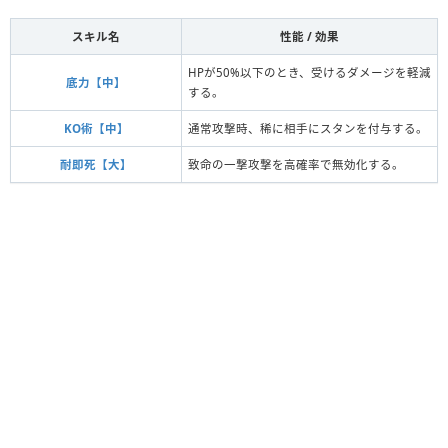
スキル名
性能 / 効果
HPが50%以下のとき、受けるダメージを軽減
底力【中】
する。
KO術【中】
通常攻撃時、稀に相手にスタンを付与する。
耐即死【大】
致命の一撃攻撃を高確率で無効化する。