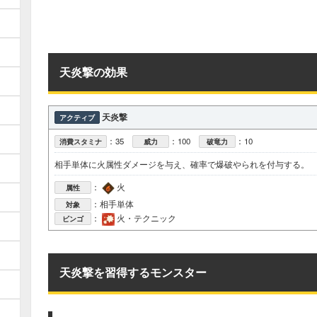
天炎撃の効果
天炎撃
アクティブ
：35
：100
：10
消費スタミナ
威力
破竜力
相手単体に火属性ダメージを与え、確率で爆破やられを付与する。
：
火
属性
：相手単体
対象
：
火・テクニック
ビンゴ
天炎撃を習得するモンスター