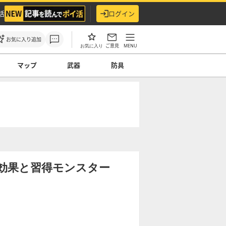
活
ログイン
お気に入り追加
ご意見
MENU
お気に入り
マップ
武器
防具
効果と習得モンスター