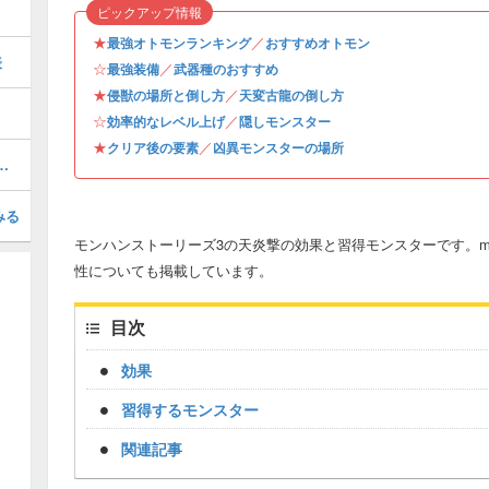
ピックアップ情報
★
／
最強オトモンランキング
おすすめオトモン
表
☆
／
最強装備
武器種のおすすめ
★
／
侵獣の場所と倒し方
天変古龍の倒し方
☆
／
効率的なレベル上げ
隠しモンスター
★
／
クリア後の要素
凶異モンスターの場所
のオトモン情報と入手方法・場所
みる
モンハンストーリーズ3の天炎撃の効果と習得モンスターです。mh
性についても掲載しています。
目次
効果
習得するモンスター
関連記事