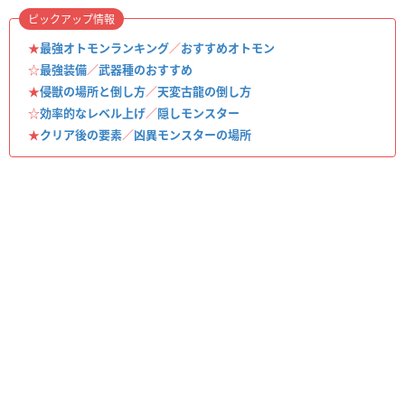
ピックアップ情報
★
最強オトモンランキング
／
おすすめオトモン
☆
最強装備
／
武器種のおすすめ
★
侵獣の場所と倒し方
／
天変古龍の倒し方
☆
効率的なレベル上げ
／
隠しモンスター
★
クリア後の要素
／
凶異モンスターの場所