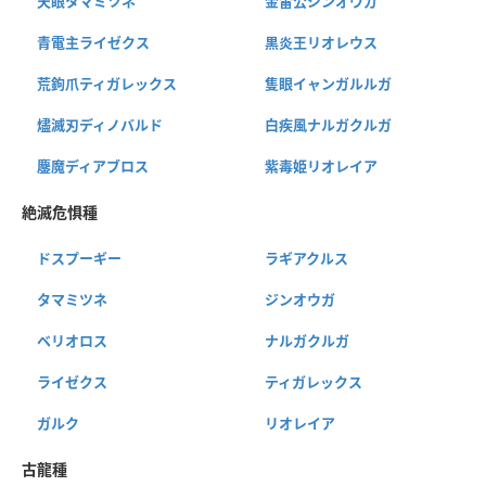
天眼タマミツネ
金雷公ジンオウガ
青電主ライゼクス
黒炎王リオレウス
荒鉤爪ティガレックス
隻眼イャンガルルガ
燼滅刃ディノバルド
白疾風ナルガクルガ
鏖魔ディアブロス
紫毒姫リオレイア
絶滅危惧種
ドスプーギー
ラギアクルス
タマミツネ
ジンオウガ
ベリオロス
ナルガクルガ
ライゼクス
ティガレックス
ガルク
リオレイア
古龍種