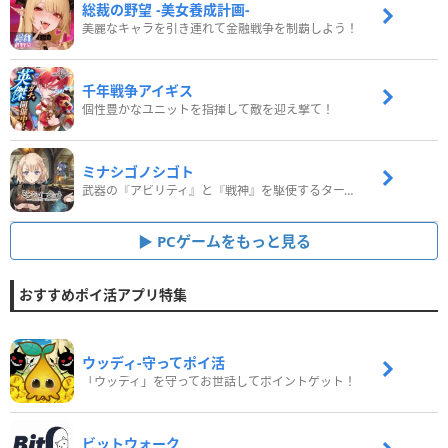
総裁の野望 -美女養成計画-
美麗なキャラを引き連れて金融戦争を制覇しよう！
千年戦争アイギス
個性豊かなユニットを指揮して敵を迎え撃て！
ミナシゴノシゴト
武器の『アビリティ』と『戦神』を駆使するターン制コマンドバトルRPG！
PCゲームをもっと見る
おすすめポイ活アプリ特集
ウッディ‐守ってポイ活
「ウッディ」を守ってお世話してポイントゲット！
ビットウォーク