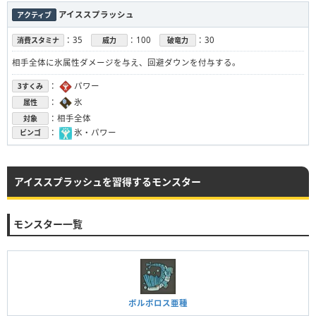
アイススプラッシュ
アクティブ
：35
：100
：30
消費スタミナ
威力
破竜力
相手全体に氷属性ダメージを与え、回避ダウンを付与する。
：
パワー
3すくみ
：
氷
属性
：相手全体
対象
：
氷・パワー
ビンゴ
アイススプラッシュを習得するモンスター
モンスター一覧
ボルボロス亜種