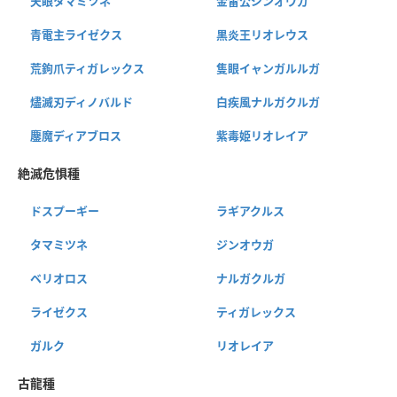
天眼タマミツネ
金雷公ジンオウガ
青電主ライゼクス
黒炎王リオレウス
荒鉤爪ティガレックス
隻眼イャンガルルガ
燼滅刃ディノバルド
白疾風ナルガクルガ
鏖魔ディアブロス
紫毒姫リオレイア
絶滅危惧種
ドスプーギー
ラギアクルス
タマミツネ
ジンオウガ
ベリオロス
ナルガクルガ
ライゼクス
ティガレックス
ガルク
リオレイア
古龍種