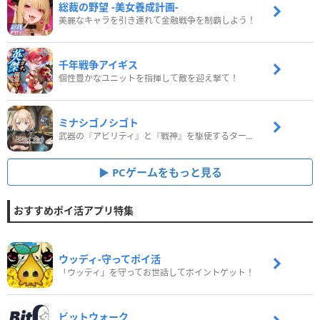
総裁の野望 -美女養成計画-
美麗なキャラを引き連れて金融戦争を制覇しよう！
千年戦争アイギス
個性豊かなユニットを指揮して敵を迎え撃て！
ミナシゴノシゴト
武器の『アビリティ』と『戦神』を駆使するターン制コマンドバトルRPG！
PCゲームをもっと見る
おすすめポイ活アプリ特集
ウッディ‐守ってポイ活
「ウッディ」を守ってお世話してポイントゲット！
ビットウォーク