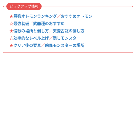
ピックアップ情報
★
最強オトモンランキング
／
おすすめオトモン
☆
最強装備
／
武器種のおすすめ
★
侵獣の場所と倒し方
／
天変古龍の倒し方
☆
効率的なレベル上げ
／
隠しモンスター
★
クリア後の要素
／
凶異モンスターの場所