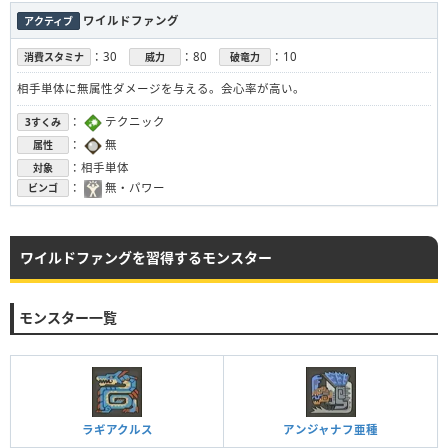
ワイルドファング
アクティブ
：30
：80
：10
消費スタミナ
威力
破竜力
相手単体に無属性ダメージを与える。会心率が高い。
：
テクニック
3すくみ
：
無
属性
：相手単体
対象
：
無・パワー
ビンゴ
ワイルドファングを習得するモンスター
モンスター一覧
ラギアクルス
アンジャナフ亜種