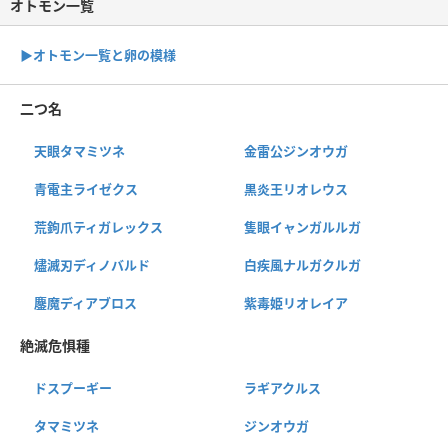
オトモン一覧
▶︎オトモン一覧と卵の模様
二つ名
天眼タマミツネ
金雷公ジンオウガ
青電主ライゼクス
黒炎王リオレウス
荒鉤爪ティガレックス
隻眼イャンガルルガ
燼滅刃ディノバルド
白疾風ナルガクルガ
鏖魔ディアブロス
紫毒姫リオレイア
絶滅危惧種
ドスプーギー
ラギアクルス
タマミツネ
ジンオウガ