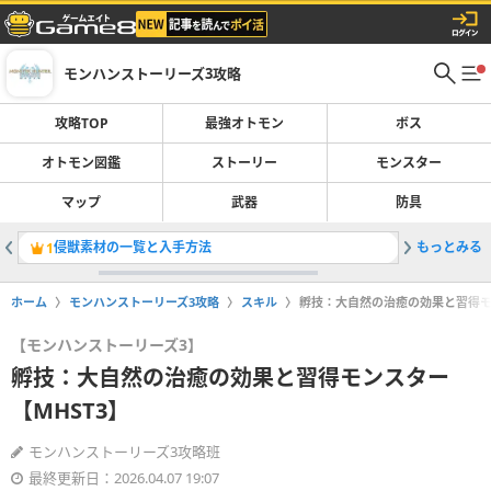
モンハンストーリーズ3攻略
攻略TOP
最強オトモン
ボス
オトモン図鑑
ストーリー
モンスター
マップ
武器
防具
侵獣素材の一覧と入手方法
もっとみる
アエンシ
1
2
ホーム
モンハンストーリーズ3攻略
スキル
孵技：大自然の治癒の効果と習得モ
【モンハンストーリーズ3】
孵技：大自然の治癒の効果と習得モンスター
【MHST3】
モンハンストーリーズ3攻略班
最終更新日：2026.04.07 19:07