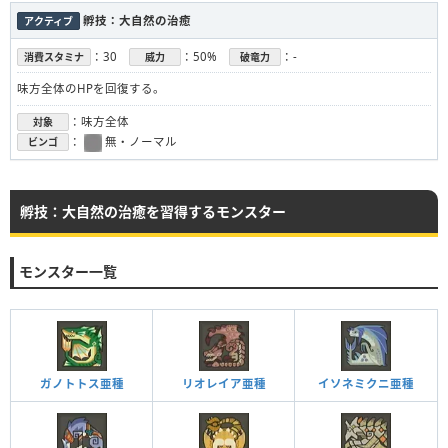
孵技：大自然の治癒
アクティブ
：30
：50%
：-
消費スタミナ
威力
破竜力
味方全体のHPを回復する。
：味方全体
対象
：
無・ノーマル
ビンゴ
孵技：大自然の治癒を習得するモンスター
モンスター一覧
ガノトトス亜種
リオレイア亜種
イソネミクニ亜種