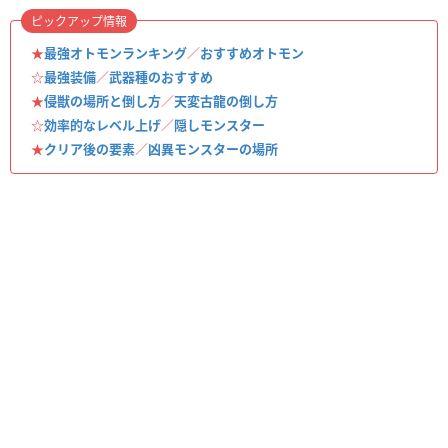
ピックアップ情報
★
最強オトモンランキング
／
おすすめオトモン
☆
最強装備
／
武器種のおすすめ
★
侵獣の場所と倒し方
／
天変古龍の倒し方
☆
効率的なレベル上げ
／
隠しモンスター
★
クリア後の要素
／
凶異モンスターの場所