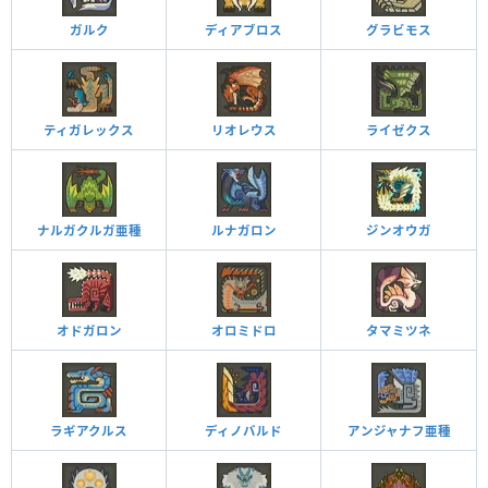
ガルク
ディアブロス
グラビモス
ティガレックス
リオレウス
ライゼクス
ナルガクルガ亜種
ルナガロン
ジンオウガ
オドガロン
オロミドロ
タマミツネ
ラギアクルス
ディノバルド
アンジャナフ亜種