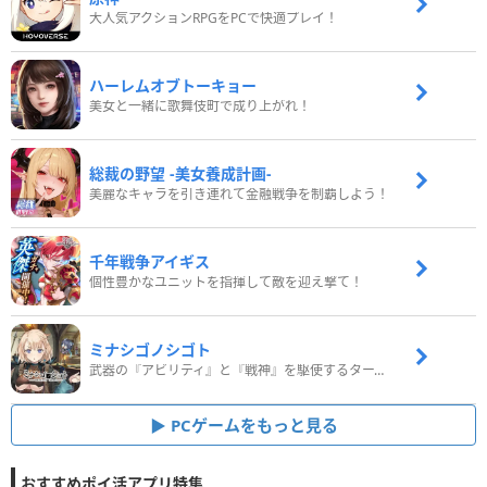
大人気アクションRPGをPCで快適プレイ！
ハーレムオブトーキョー
美女と一緒に歌舞伎町で成り上がれ！
総裁の野望 -美女養成計画-
美麗なキャラを引き連れて金融戦争を制覇しよう！
千年戦争アイギス
個性豊かなユニットを指揮して敵を迎え撃て！
ミナシゴノシゴト
武器の『アビリティ』と『戦神』を駆使するターン制コマンドバトルRPG！
PCゲームをもっと見る
おすすめポイ活アプリ特集