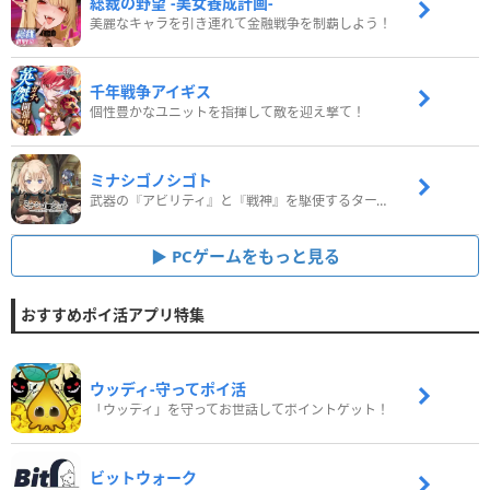
総裁の野望 -美女養成計画-
美麗なキャラを引き連れて金融戦争を制覇しよう！
千年戦争アイギス
個性豊かなユニットを指揮して敵を迎え撃て！
ミナシゴノシゴト
武器の『アビリティ』と『戦神』を駆使するターン制コマンドバトルRPG！
PCゲームをもっと見る
おすすめポイ活アプリ特集
ウッディ‐守ってポイ活
「ウッディ」を守ってお世話してポイントゲット！
ビットウォーク