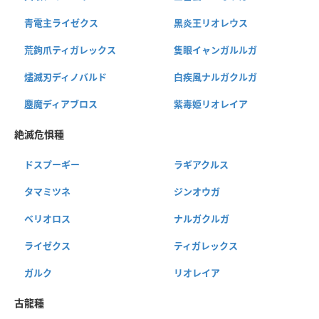
青電主ライゼクス
黒炎王リオレウス
荒鉤爪ティガレックス
隻眼イャンガルルガ
燼滅刃ディノバルド
白疾風ナルガクルガ
鏖魔ディアブロス
紫毒姫リオレイア
絶滅危惧種
ドスプーギー
ラギアクルス
タマミツネ
ジンオウガ
ベリオロス
ナルガクルガ
ライゼクス
ティガレックス
ガルク
リオレイア
古龍種