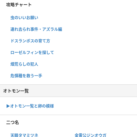
攻略チャート
虫のいいお願い
連れ去られ事件・アズラル編
ドスランポスの育て方
ローゼルフィンを探して
畑荒らしの犯人
危惧種を救う一手
オトモン一覧
▶︎オトモン一覧と卵の模様
二つ名
天眼タマミツネ
金雷公ジンオウガ