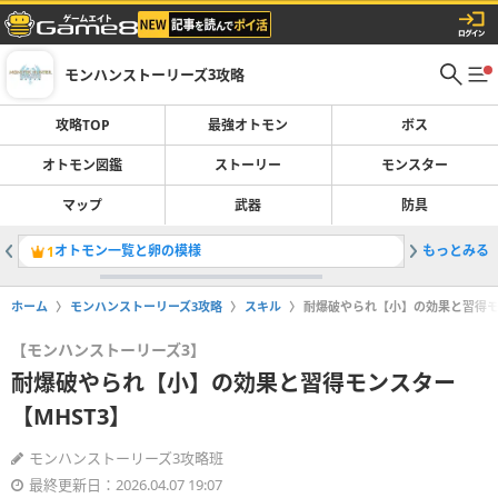
モンハンストーリーズ3攻略
攻略TOP
最強オトモン
ボス
オトモン図鑑
ストーリー
モンスター
マップ
武器
防具
オトモン一覧と卵の模様
もっとみる
侵獣の場
1
2
ホーム
モンハンストーリーズ3攻略
スキル
耐爆破やられ【小】の効果と習得モ
【モンハンストーリーズ3】
耐爆破やられ【小】の効果と習得モンスター
【MHST3】
モンハンストーリーズ3攻略班
最終更新日：2026.04.07 19:07