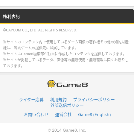
権利表記
©CAPCOM CO., LTD. ALL RIGHTS RESERVED.
当サイトのコンテンツ内で使用しているゲーム画像の著作権その他の知的財産
権は、当該ゲームの提供元に帰属しています。
当サイトはGame8編集部が独自に作成したコンテンツを提供しております。
当サイトが掲載しているデータ、画像等の無断使用・無断転載は固くお断りし
ております。
ライター応募
利用規約
プライバシーポリシー
外部送信ポリシー
お問い合わせ
運営会社
Game8 (English)
© 2014 Game8, Inc.