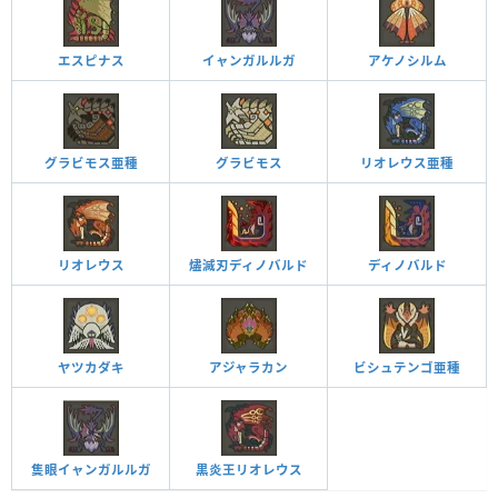
エスピナス
イャンガルルガ
アケノシルム
グラビモス亜種
グラビモス
リオレウス亜種
リオレウス
燼滅刃ディノバルド
ディノバルド
ヤツカダキ
アジャラカン
ビシュテンゴ亜種
隻眼イャンガルルガ
黒炎王リオレウス