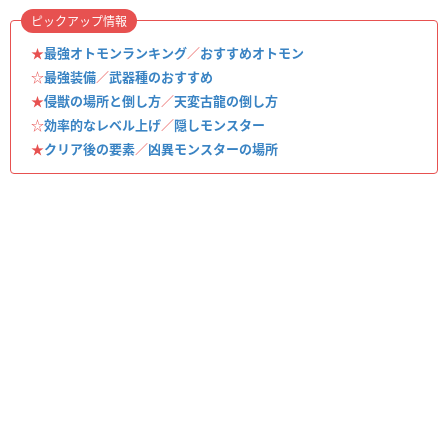
ピックアップ情報
★
最強オトモンランキング
／
おすすめオトモン
☆
最強装備
／
武器種のおすすめ
★
侵獣の場所と倒し方
／
天変古龍の倒し方
☆
効率的なレベル上げ
／
隠しモンスター
★
クリア後の要素
／
凶異モンスターの場所