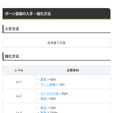
ボーン装備の入手・強化方法
入手方法
武具屋で生産
強化方法
レベル
必要素材
・
獣骨
× 8pts
Lv.1
・
ボーン装備
× 1pts
・
ルドロスの皮
× 8pts
Lv.2
・
獣骨
× 8pts
・
鎧玉
× 5pts
Lv.3
・
獣骨
× 16pts