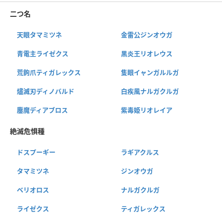
二つ名
天眼タマミツネ
金雷公ジンオウガ
青電主ライゼクス
黒炎王リオレウス
荒鉤爪ティガレックス
隻眼イャンガルルガ
燼滅刃ディノバルド
白疾風ナルガクルガ
鏖魔ディアブロス
紫毒姫リオレイア
絶滅危惧種
ドスプーギー
ラギアクルス
タマミツネ
ジンオウガ
ベリオロス
ナルガクルガ
ライゼクス
ティガレックス