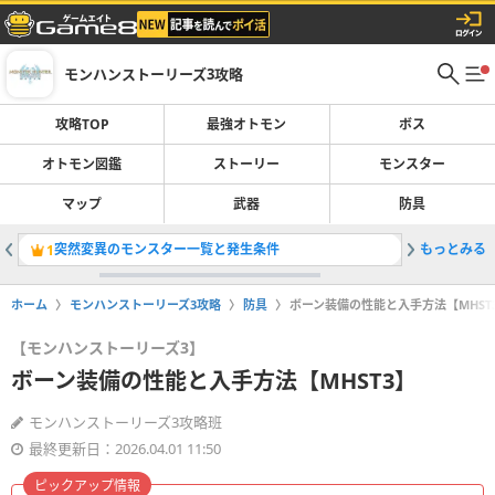
モンハンストーリーズ3攻略
攻略TOP
最強オトモン
ボス
オトモン図鑑
ストーリー
モンスター
マップ
武器
防具
突然変異のモンスター一覧と発生条件
もっとみる
イヴェル
1
2
ホーム
モンハンストーリーズ3攻略
防具
ボーン装備の性能と入手方法【MHST
【モンハンストーリーズ3】
ボーン装備の性能と入手方法【MHST3】
モンハンストーリーズ3攻略班
最終更新日：2026.04.01 11:50
ピックアップ情報