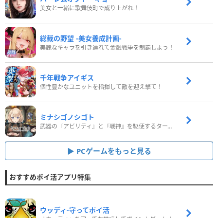
美女と一緒に歌舞伎町で成り上がれ！
総裁の野望 -美女養成計画-
美麗なキャラを引き連れて金融戦争を制覇しよう！
千年戦争アイギス
個性豊かなユニットを指揮して敵を迎え撃て！
ミナシゴノシゴト
武器の『アビリティ』と『戦神』を駆使するターン制コマンドバトルRPG！
PCゲームをもっと見る
おすすめポイ活アプリ特集
ウッディ‐守ってポイ活