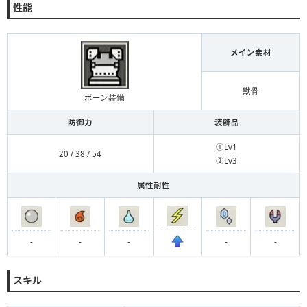
性能
メイン素材
獣骨
ボーン装備
防御力
装飾品
①Lv1
20 / 38 / 54
②Lv3
属性耐性
-
-
-
-
-
スキル