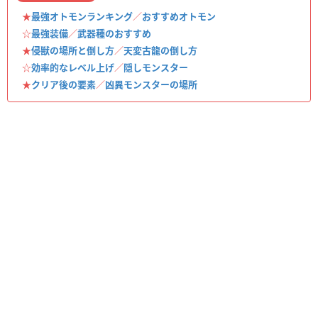
★
最強オトモンランキング
／
おすすめオトモン
☆
最強装備
／
武器種のおすすめ
★
侵獣の場所と倒し方
／
天変古龍の倒し方
☆
効率的なレベル上げ
／
隠しモンスター
★
クリア後の要素
／
凶異モンスターの場所