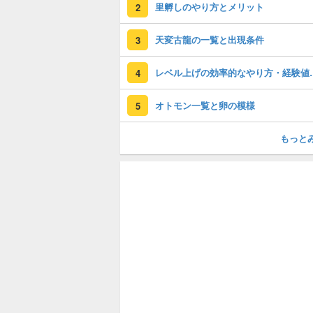
里孵しのやり方とメリット
2
天変古龍の一覧と出現条件
3
レベル上げの効
4
オトモン一覧と卵の模様
5
もっと