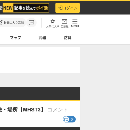
活
ログイン
お気に入り追加
ご意見
MENU
お気に入り
マップ
武器
防具
コメント
・場所【MHST3】
0