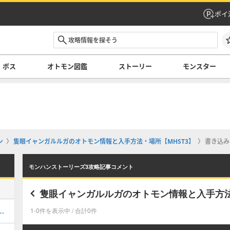
ポイ
ボス
オトモン図鑑
ストーリー
モンスター
ン
隻眼イャンガルルガのオトモン情報と入手方法・場所【MHST3】
書き込み
モンハンストーリーズ3攻略記事コメント
隻眼イャンガルルガのオトモン情報と入手方法
スの弱点と行動パターン攻略
1-0件を表示中 / 合計0件