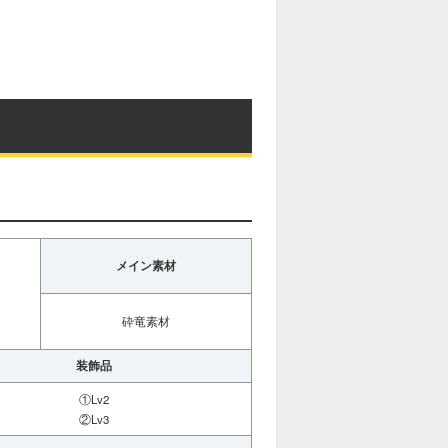
メイン素材
砕竜素材
装飾品
①Lv2
②Lv3