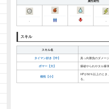
属性耐性
-
-
スキル
スキル名
タイマン好き【中】
真っ向勝負のダメー
ボマー【大】
爆破やられやタル爆
HPが50％以上のと
根性【小】
る。