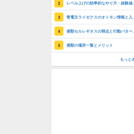
レベル上げの効
2
青電主ライゼクス
3
侵獣セルレギオ
4
侵獣の場所一覧とメリット
5
もっと