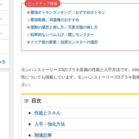
率的なやり方・経験値稼ぎ
ピックアップ情報
★
／
最強オトモンランキング
おすすめオトモン
のオトモン情報と入手方法・場所
☆
／
最強装備
武器種のおすすめ
★
／
侵獣の場所と倒し方
天変古龍の倒し方
スの弱点と行動パターン攻略
☆
／
効率的なレベル上げ
隠しモンスター
★
／
クリア後の要素
凶異モンスターの場所
みる
モンハンストーリーズ3のブラキ装備の性能と入手方法です。mh
性についても掲載しています。モンハンストーリーズ3ブラキ装
さい。
目次
性能とスキル
入手・強化方法
関連記事