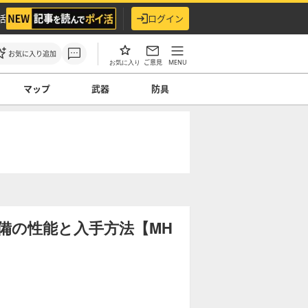
活
ログイン
お気に入り追加
ご意見
MENU
お気に入り
マップ
武器
防具
備の性能と入手方法【MH