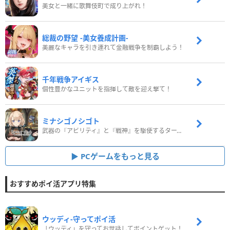
美女と一緒に歌舞伎町で成り上がれ！
総裁の野望 -美女養成計画-
美麗なキャラを引き連れて金融戦争を制覇しよう！
千年戦争アイギス
個性豊かなユニットを指揮して敵を迎え撃て！
ミナシゴノシゴト
武器の『アビリティ』と『戦神』を駆使するターン制コマンドバトルRPG！
PCゲームをもっと見る
おすすめポイ活アプリ特集
ウッディ‐守ってポイ活
「ウッディ」を守ってお世話してポイントゲット！