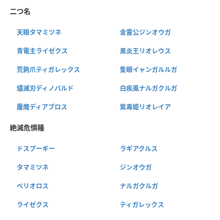
二つ名
天眼タマミツネ
金雷公ジンオウガ
青電主ライゼクス
黒炎王リオレウス
荒鉤爪ティガレックス
隻眼イャンガルルガ
燼滅刃ディノバルド
白疾風ナルガクルガ
鏖魔ディアブロス
紫毒姫リオレイア
絶滅危惧種
ドスプーギー
ラギアクルス
タマミツネ
ジンオウガ
ベリオロス
ナルガクルガ
ライゼクス
ティガレックス