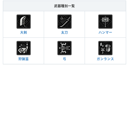
武器種別一覧
大剣
太刀
ハンマー
狩猟笛
弓
ガンランス