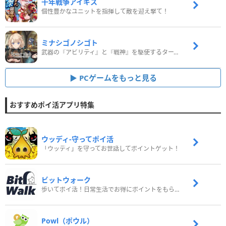
千年戦争アイギス
個性豊かなユニットを指揮して敵を迎え撃て！
ミナシゴノシゴト
武器の『アビリティ』と『戦神』を駆使するターン制コマンドバトルRPG！
PCゲームをもっと見る
おすすめポイ活アプリ特集
ウッディ‐守ってポイ活
「ウッディ」を守ってお世話してポイントゲット！
ビットウォーク
歩いてポイ活！日常生活でお得にポイントをもらおう
Powl（ポウル）