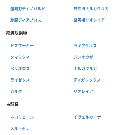
燼滅刃ディノバルド
白疾風ナルガクルガ
鏖魔ディアブロス
紫毒姫リオレイア
絶滅危惧種
ドスプーギー
ラギアクルス
タマミツネ
ジンオウガ
ベリオロス
ナルガクルガ
ライゼクス
ティガレックス
ガルク
リオレイア
古龍種
ネロミェール
イヴェルカーナ
メル・ゼナ