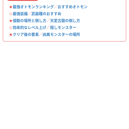
★
最強オトモンランキング
／
おすすめオトモン
☆
最強装備
／
武器種のおすすめ
★
侵獣の場所と倒し方
／
天変古龍の倒し方
☆
効率的なレベル上げ
／
隠しモンスター
★
クリア後の要素
／
凶異モンスターの場所