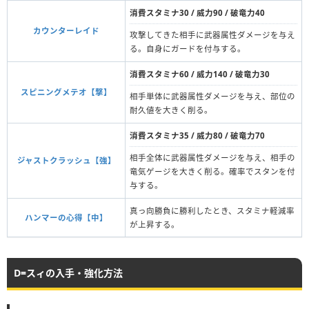
消費スタミナ30 / 威力90 / 破竜力40
カウンターレイド
攻撃してきた相手に武器属性ダメージを与え
る。自身にガードを付与する。
消費スタミナ60 / 威力140 / 破竜力30
スピニングメテオ【撃】
相手単体に武器属性ダメージを与え、部位の
耐久値を大きく削る。
消費スタミナ35 / 威力80 / 破竜力70
相手全体に武器属性ダメージを与え、相手の
ジャストクラッシュ【強】
竜気ゲージを大きく削る。確率でスタンを付
与する。
真っ向勝負に勝利したとき、スタミナ軽減率
ハンマーの心得【中】
が上昇する。
D=スィの入手・強化方法