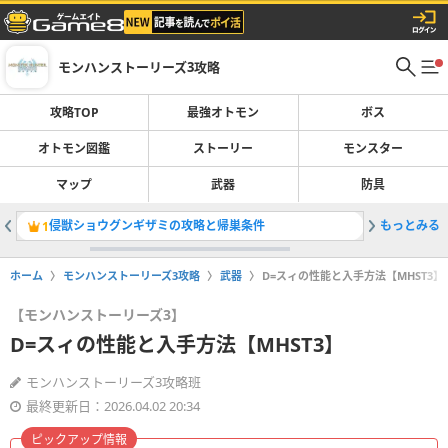
モンハンストーリーズ3攻略
攻略TOP
最強オトモン
ボス
オトモン図鑑
ストーリー
モンスター
マップ
武器
防具
侵獣ショウグンギザミの攻略と帰巣条件
もっとみる
クリア時
1
2
ホーム
モンハンストーリーズ3攻略
武器
D=スィの性能と入手方法【MHST3】
【モンハンストーリーズ3】
D=スィの性能と入手方法【MHST3】
モンハンストーリーズ3攻略班
最終更新日：2026.04.02 20:34
ピックアップ情報