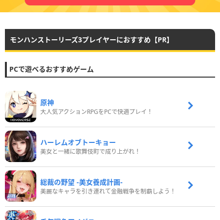
モンハンストーリーズ3プレイヤーにおすすめ【PR】
PCで遊べるおすすめゲーム
原神
大人気アクションRPGをPCで快適プレイ！
ハーレムオブトーキョー
美女と一緒に歌舞伎町で成り上がれ！
総裁の野望 -美女養成計画-
美麗なキャラを引き連れて金融戦争を制覇しよう！