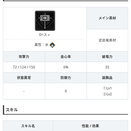
メイン素材
D=スィ
泥翁竜素材
属性：水
攻撃力
会心率
破竜力
72 / 124 / 150
0%
35
状態異常
防御力
装飾品
①Lv1
-
0
②Lv2
スキル
スキル名
性能 / 効果