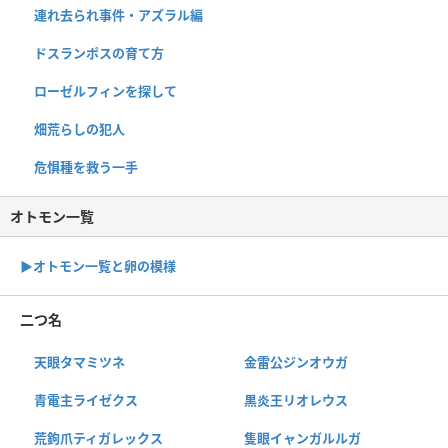
連れ去られ事件・アズラル編
ドスランポスの育て方
ローゼルフィンを探して
畑荒らしの犯人
危惧種を救う一手
オトモン一覧
▶︎オトモン一覧と卵の模様
二つ名
天眼タマミツネ
金雷公ジンオウガ
青電主ライゼクス
黒炎王リオレウス
荒鉤爪ティガレックス
隻眼イャンガルルガ