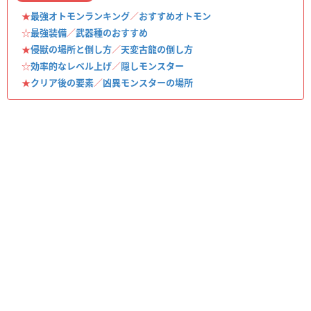
★
最強オトモンランキング
／
おすすめオトモン
☆
最強装備
／
武器種のおすすめ
★
侵獣の場所と倒し方
／
天変古龍の倒し方
☆
効率的なレベル上げ
／
隠しモンスター
★
クリア後の要素
／
凶異モンスターの場所