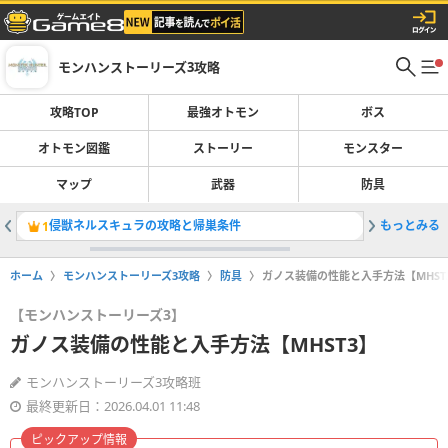
モンハンストーリーズ3攻略
攻略TOP
最強オトモン
ボス
オトモン図鑑
ストーリー
モンスター
マップ
武器
防具
侵獣ネルスキュラの攻略と帰巣条件
もっとみる
侵獣の場
1
2
ホーム
モンハンストーリーズ3攻略
防具
ガノス装備の性能と入手方法【MHST
【モンハンストーリーズ3】
ガノス装備の性能と入手方法【MHST3】
モンハンストーリーズ3攻略班
最終更新日：2026.04.01 11:48
ピックアップ情報