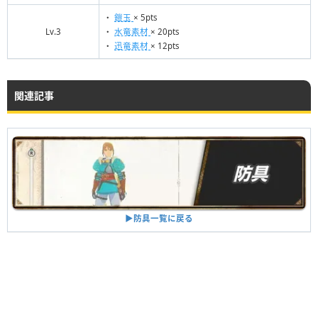
・
鎧玉
× 5pts
Lv.3
・
水竜素材
× 20pts
・
迅竜素材
× 12pts
関連記事
▶︎防具一覧に戻る