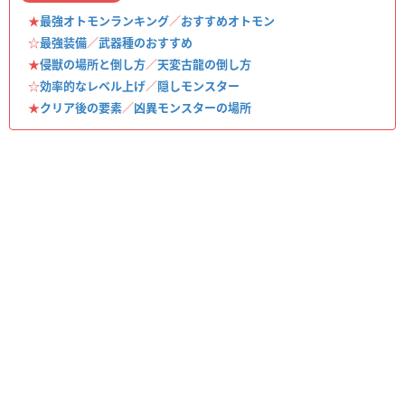
★
最強オトモンランキング
／
おすすめオトモン
☆
最強装備
／
武器種のおすすめ
★
侵獣の場所と倒し方
／
天変古龍の倒し方
☆
効率的なレベル上げ
／
隠しモンスター
★
クリア後の要素
／
凶異モンスターの場所