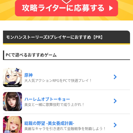
モンハンストーリーズ3プレイヤーにおすすめ【PR】
PCで遊べるおすすめゲーム
原神
大人気アクションRPGをPCで快適プレイ！
ハーレムオブトーキョー
美女と一緒に歌舞伎町で成り上がれ！
総裁の野望 -美女養成計画-
美麗なキャラを引き連れて金融戦争を制覇しよう！