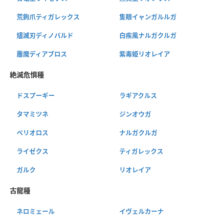
荒鉤爪ティガレックス
隻眼イャンガルルガ
燼滅刃ディノバルド
白疾風ナルガクルガ
鏖魔ディアブロス
紫毒姫リオレイア
絶滅危惧種
ドスプーギー
ラギアクルス
タマミツネ
ジンオウガ
ベリオロス
ナルガクルガ
ライゼクス
ティガレックス
ガルク
リオレイア
古龍種
ネロミェール
イヴェルカーナ