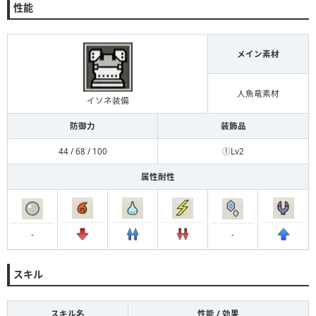
性能
メイン素材
人魚竜素材
イソネ装備
防御力
装飾品
44 / 68 / 100
①Lv2
属性耐性
-
-
スキル
スキル名
性能 / 効果