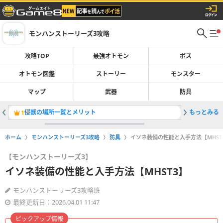
モンハンストーリーズ3攻略
攻略TOP
最強オトモン
ボス
オトモン図鑑
ストーリー
モンスター
マップ
武器
防具
侵獣の場所一覧とメリット
もっとみる
アエンシ
1
2
ホーム
モンハンストーリーズ3攻略
防具
イソネ装備の性能と入手方法【MHST
【モンハンストーリーズ3】
イソネ装備の性能と入手方法【MHST3】
モンハンストーリーズ3攻略班
最終更新日：2026.04.01 11:47
ピックアップ情報