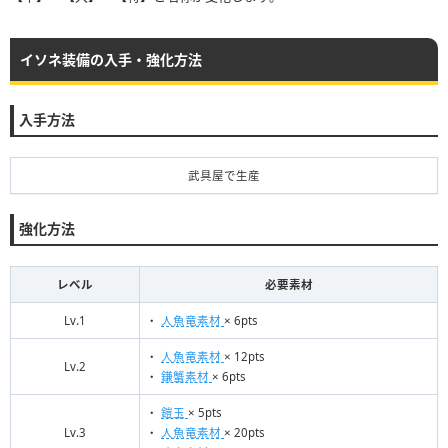
イソネ装備の入手・強化方法
入手方法
武具屋で生産
強化方法
レベル
必要素材
Lv.1
・
人魚竜素材
× 6pts
・
人魚竜素材
× 12pts
Lv.2
・
鎌蟹素材
× 6pts
・
鎧玉
× 5pts
Lv.3
・
人魚竜素材
× 20pts