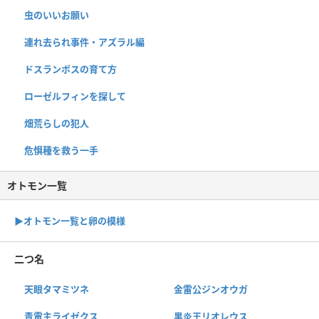
虫のいいお願い
連れ去られ事件・アズラル編
ドスランポスの育て方
ローゼルフィンを探して
畑荒らしの犯人
危惧種を救う一手
オトモン一覧
▶︎オトモン一覧と卵の模様
二つ名
天眼タマミツネ
金雷公ジンオウガ
青電主ライゼクス
黒炎王リオレウス