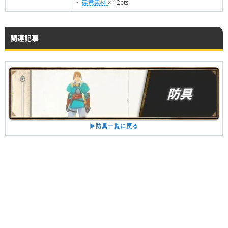
・
砕竜素材
× 12pts
関連記事
▶︎防具一覧に戻る