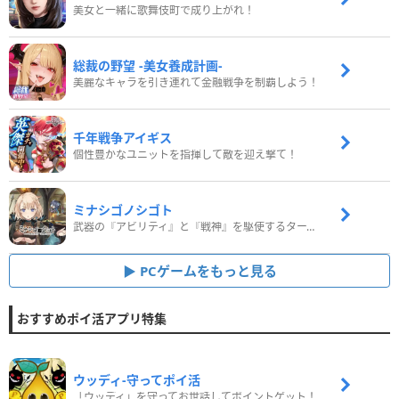
美女と一緒に歌舞伎町で成り上がれ！
総裁の野望 -美女養成計画-
美麗なキャラを引き連れて金融戦争を制覇しよう！
千年戦争アイギス
個性豊かなユニットを指揮して敵を迎え撃て！
ミナシゴノシゴト
武器の『アビリティ』と『戦神』を駆使するターン制コマンドバトルRPG！
PCゲームをもっと見る
おすすめポイ活アプリ特集
ウッディ‐守ってポイ活
「ウッディ」を守ってお世話してポイントゲット！