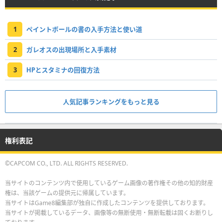
1
ペイントボールの書の入手方法と使い道
2
ガレオスの出現場所と入手素材
3
HPとスタミナの回復方法
人気記事ランキングをもっと見る
権利表記
©CAPCOM CO., LTD. ALL RIGHTS RESERVED.
当サイトのコンテンツ内で使用しているゲーム画像の著作権その他の知的財産
権は、当該ゲームの提供元に帰属しています。
当サイトはGame8編集部が独自に作成したコンテンツを提供しております。
当サイトが掲載しているデータ、画像等の無断使用・無断転載は固くお断りし