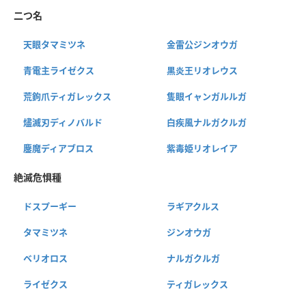
二つ名
天眼タマミツネ
金雷公ジンオウガ
青電主ライゼクス
黒炎王リオレウス
荒鉤爪ティガレックス
隻眼イャンガルルガ
燼滅刃ディノバルド
白疾風ナルガクルガ
鏖魔ディアブロス
紫毒姫リオレイア
絶滅危惧種
ドスプーギー
ラギアクルス
タマミツネ
ジンオウガ
ベリオロス
ナルガクルガ
ライゼクス
ティガレックス