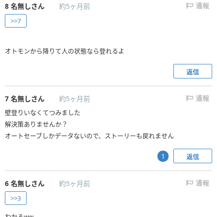
8
名無しさん
約5ヶ月前
通報
>>7
オトモンから降りて人の状態なら登れるよ
返信
7
名無しさん
約5ヶ月前
通報
壁登りいなくてつみました
解決策ありませんか？
オートセーブしかデータないので、ストーリーも戻れません
返信
1
6
名無しさん
約5ヶ月前
通報
>>3
わかるww