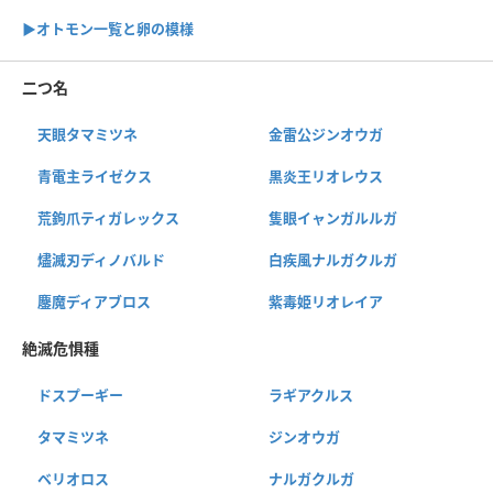
▶︎オトモン一覧と卵の模様
二つ名
天眼タマミツネ
金雷公ジンオウガ
青電主ライゼクス
黒炎王リオレウス
荒鉤爪ティガレックス
隻眼イャンガルルガ
燼滅刃ディノバルド
白疾風ナルガクルガ
鏖魔ディアブロス
紫毒姫リオレイア
絶滅危惧種
ドスプーギー
ラギアクルス
タマミツネ
ジンオウガ
ベリオロス
ナルガクルガ