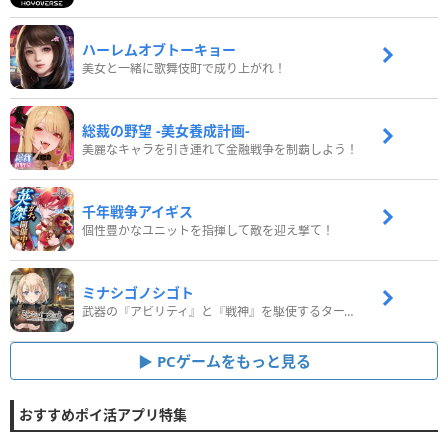
ハーレムオブトーキョー
美女と一緒に歌舞伎町で成り上がれ！
総裁の野望 -美女養成計画-
美麗なキャラを引き連れて金融戦争を制覇しよう！
千年戦争アイギス
個性豊かなユニットを指揮して敵を迎え撃て！
ミナシゴノシゴト
武器の『アビリティ』と『戦神』を駆使するターン制コマンドバトルRPG！
PCゲームをもっと見る
おすすめポイ活アプリ特集