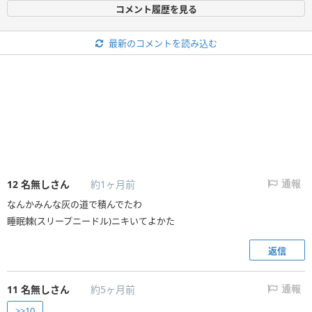
コメント履歴を見る
最新のコメントを読み込む
12
名無しさん
約1ヶ月前
通報
なんかみんな灰の道で積んでたわ
睡眠棘(スリープニードル)ニキいてよかた
返信
11
名無しさん
約5ヶ月前
通報
>>10