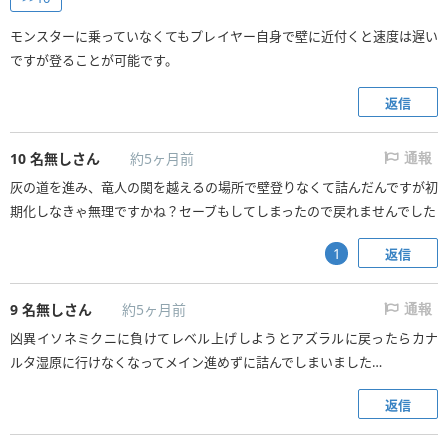
モンスターに乗っていなくてもプレイヤー自身で壁に近付くと速度は遅い
ですが登ることが可能です。
返信
10
名無しさん
約5ヶ月前
通報
灰の道を進み、竜人の関を越えるの場所で壁登りなくて詰んだんですが初
期化しなきゃ無理ですかね？セーブもしてしまったので戻れませんでした
返信
1
9
名無しさん
約5ヶ月前
通報
凶異イソネミクニに負けてレベル上げしようとアズラルに戻ったらカナ
ルタ湿原に行けなくなってメイン進めずに詰んでしまいました…
返信