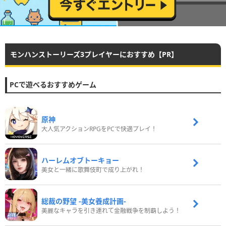
モンハンストーリーズ3プレイヤーにおすすめ【PR】
PCで遊べるおすすめゲーム
原神
大人気アクションRPGをPCで快適プレイ！
ハーレムオブトーキョー
美女と一緒に歌舞伎町で成り上がれ！
総裁の野望 -美女養成計画-
美麗なキャラを引き連れて金融戦争を制覇しよう！