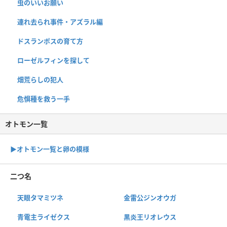
虫のいいお願い
連れ去られ事件・アズラル編
ドスランポスの育て方
ローゼルフィンを探して
畑荒らしの犯人
危惧種を救う一手
オトモン一覧
▶︎オトモン一覧と卵の模様
二つ名
天眼タマミツネ
金雷公ジンオウガ
青電主ライゼクス
黒炎王リオレウス