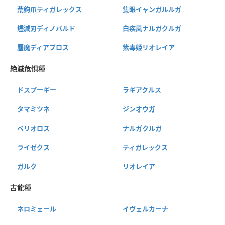
荒鉤爪ティガレックス
隻眼イャンガルルガ
燼滅刃ディノバルド
白疾風ナルガクルガ
鏖魔ディアブロス
紫毒姫リオレイア
絶滅危惧種
ドスプーギー
ラギアクルス
タマミツネ
ジンオウガ
ベリオロス
ナルガクルガ
ライゼクス
ティガレックス
ガルク
リオレイア
古龍種
ネロミェール
イヴェルカーナ