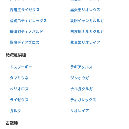
青電主ライゼクス
黒炎王リオレウス
荒鉤爪ティガレックス
隻眼イャンガルルガ
燼滅刃ディノバルド
白疾風ナルガクルガ
鏖魔ディアブロス
紫毒姫リオレイア
絶滅危惧種
ドスプーギー
ラギアクルス
タマミツネ
ジンオウガ
ベリオロス
ナルガクルガ
ライゼクス
ティガレックス
ガルク
リオレイア
古龍種