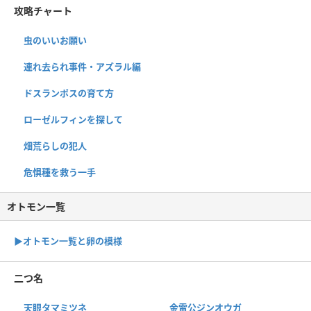
攻略チャート
虫のいいお願い
連れ去られ事件・アズラル編
ドスランポスの育て方
ローゼルフィンを探して
畑荒らしの犯人
危惧種を救う一手
オトモン一覧
▶︎オトモン一覧と卵の模様
二つ名
天眼タマミツネ
金雷公ジンオウガ