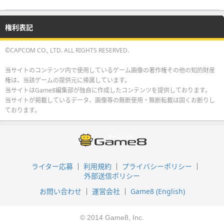
権利表記
©CAPCOM CO., LTD. ALL RIGHTS RESERVED.
当サイトのコンテンツ内で使用しているゲーム画像の著作権その他の知的財産
権は、当該ゲームの提供元に帰属しています。
当サイトはGame8編集部が独自に作成したコンテンツを提供しております。
当サイトが掲載しているデータ、画像等の無断使用・無断転載は固くお断りし
ております。
ライター応募
利用規約
プライバシーポリシー
外部送信ポリシー
お問い合わせ
運営会社
Game8 (English)
© 2014 Game8, Inc.