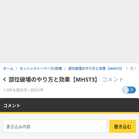
ホーム
モンハンストーリーズ3攻略
部位破壊のやり方と効果【MHST3】
書き
部位破壊のやり方と効果【MHST3】
コメント
0
1-0件を表示中 / 合計0件
コメント
書き込む