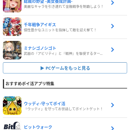
総裁の野望 -美女養成計画-
美麗なキャラを引き連れて金融戦争を制覇しよう！
千年戦争アイギス
個性豊かなユニットを指揮して敵を迎え撃て！
ミナシゴノシゴト
武器の『アビリティ』と『戦神』を駆使するターン制コマンドバトルRPG！
PCゲームをもっと見る
おすすめポイ活アプリ特集
ウッディ‐守ってポイ活
「ウッディ」を守ってお世話してポイントゲット！
ビットウォーク