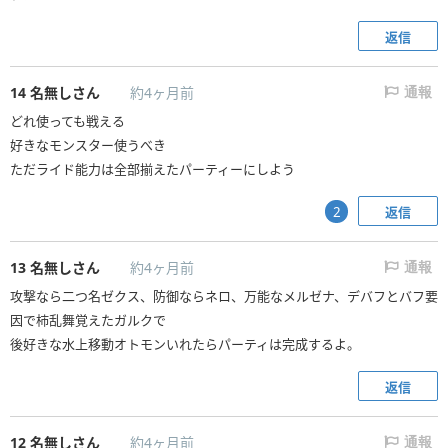
返信
14
名無しさん
約4ヶ月前
通報
どれ使っても戦える
好きなモンスター使うべき
ただライド能力は全部揃えたパーティーにしよう
返信
2
13
名無しさん
約4ヶ月前
通報
攻撃なら二つ名ゼクス、防御ならネロ、万能なメルゼナ、デバフとバフ要
因で柿乱舞覚えたガルクで
後好きな水上移動オトモンいれたらパーティは完成するよ。
返信
12
名無しさん
約4ヶ月前
通報