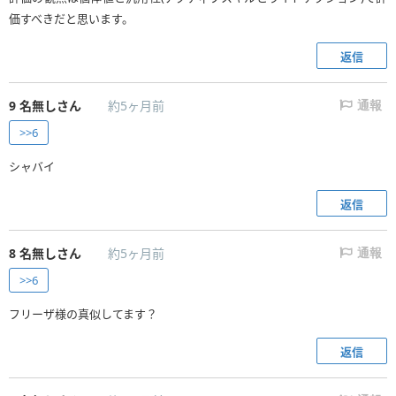
価すべきだと思います。
返信
9
名無しさん
約5ヶ月前
通報
>>6
シャバイ
返信
8
名無しさん
約5ヶ月前
通報
>>6
フリーザ様の真似してます？
返信