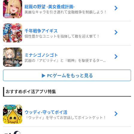
総裁の野望 -美女養成計画-
美麗なキャラを引き連れて金融戦争を制覇しよう！
千年戦争アイギス
個性豊かなユニットを指揮して敵を迎え撃て！
ミナシゴノシゴト
武器の『アビリティ』と『戦神』を駆使するターン制コマンドバトルRPG！
PCゲームをもっと見る
おすすめポイ活アプリ特集
ウッディ‐守ってポイ活
「ウッディ」を守ってお世話してポイントゲット！