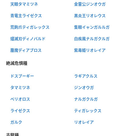
天眼タマミツネ
金雷公ジンオウガ
青電主ライゼクス
黒炎王リオレウス
荒鉤爪ティガレックス
隻眼イャンガルルガ
燼滅刃ディノバルド
白疾風ナルガクルガ
鏖魔ディアブロス
紫毒姫リオレイア
絶滅危惧種
ドスプーギー
ラギアクルス
タマミツネ
ジンオウガ
ベリオロス
ナルガクルガ
ライゼクス
ティガレックス
ガルク
リオレイア
古龍種