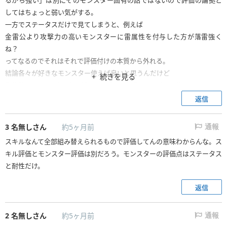
るから強い」は別にそのモンスター固有の話ではないので評価の論拠と
してはちょっと弱い気がする。
一方でステータスだけで見てしまうと、例えば
金雷公より攻撃力の高いモンスターに雷属性を付与した方が落雷強く
ね？
ってなるのでそれはそれで評価付けの本質から外れる。
結論各々が好きなモンスター使えば良いと思うんだけど
続きを見る
取り敢えず★6以上の無属性モンスターがAランク以上に1体もいないこと
だけは違和感かな。
返信
ビシュテンゴみたいな
序盤に仲間にできて強いモンスター
3
名無しさん
約5ヶ月前
通報
がBランクなのは分からなくも無いが、ゲリョスやネルスキュラがいるの
スキルなんて全部組み替えられるもので評価してんの意味わからんな。ス
にティガやディアブロスが入ってこないのは謎だし、それこそ2つ名は主
キル評価とモンスター評価は別だろう。モンスターの評価点はステータス
属性が同じでもステータス傾向が異なるので、属性別に評価した方が良い
と耐性だけ。
と思います。
返信
2
名無しさん
約5ヶ月前
通報