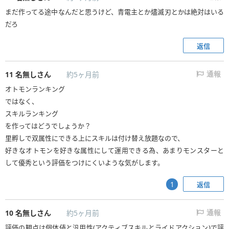
まだ作ってる途中なんだと思うけど、青電主とか燼滅刃とかは絶対はいる
だろ
返信
11
名無しさん
約5ヶ月前
通報
オトモンランキング
ではなく、
スキルランキング
を作ってはどうでしょうか？
里孵しで双属性にできる上にスキルは付け替え放題なので、
好きなオトモンを好きな属性にして運用できる為、あまりモンスターと
して優秀という評価をつけにくいような気がします。
返信
1
10
名無しさん
約5ヶ月前
通報
評価の観点は個体値と汎用性(アクティブスキルとライドアクション)で評