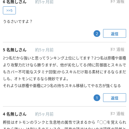
6
名無しさん
約5ヶ月前
通報
>>5
うるさいですよ？
返信
2
5
名無しさん
約5ヶ月前
通報
2つ名だから強いと思ってランキング上位にしてます？2つ名は原種や亜種
より攻撃力だけなら勝りますが、他が劣化してる(特に防御面とスキルで
もカバー不可能なスタミナ回復)からスキルだけ取る素材にするならまだ
しも、オトモンにするなら微妙ですよ。
それよりは原種や亜種に2つ名の持ちスキル移植してやる方が強くなる
返信
1
4
名無しさん
約5ヶ月前
通報
孵技はオトモンのランクと生息地の属性で決まるから「○○を覚えられ