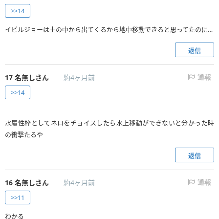
>>14
イビルジョーは土の中から出てくるから地中移動できると思ってたのに…
返信
17
名無しさん
約4ヶ月前
通報
>>14
水属性枠としてネロをチョイスしたら水上移動ができないと分かった時
の衝撃たるや
返信
16
名無しさん
約4ヶ月前
通報
>>11
わかる