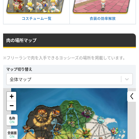
衣装の効率解放
コスチューム一覧
肉の場所マップ
※フリーランで肉を入手できるヨッシーズの場所を掲載しています。
マップ切り替え
全体マップ
+
−
名称
ON
全画面
ON