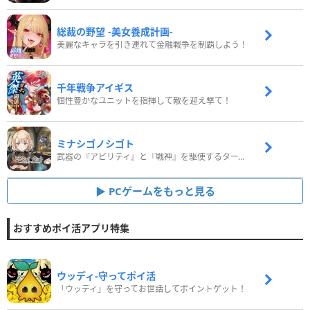
総裁の野望 -美女養成計画-
美麗なキャラを引き連れて金融戦争を制覇しよう！
千年戦争アイギス
個性豊かなユニットを指揮して敵を迎え撃て！
ミナシゴノシゴト
武器の『アビリティ』と『戦神』を駆使するターン制コマンドバトルRPG！
PCゲームをもっと見る
おすすめポイ活アプリ特集
ウッディ‐守ってポイ活
「ウッディ」を守ってお世話してポイントゲット！