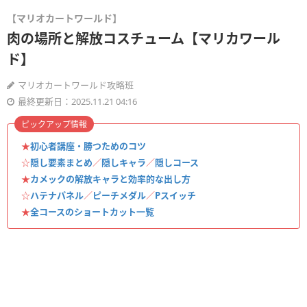
【マリオカートワールド】
肉の場所と解放コスチューム【マリカワール
ド】
マリオカートワールド攻略班
最終更新日：2025.11.21 04:16
ピックアップ情報
★
初心者講座・勝つためのコツ
☆
隠し要素まとめ
／
隠しキャラ
／
隠しコース
★
カメックの解放キャラと効率的な出し方
☆
ハテナパネル
／
ピーチメダル
／
Pスイッチ
★
全コースのショートカット一覧