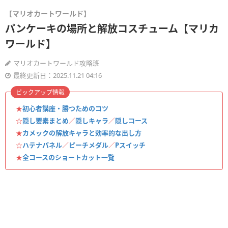
【マリオカートワールド】
パンケーキの場所と解放コスチューム【マリカ
ワールド】
マリオカートワールド攻略班
最終更新日：2025.11.21 04:16
ピックアップ情報
★
初心者講座・勝つためのコツ
☆
隠し要素まとめ
／
隠しキャラ
／
隠しコース
★
カメックの解放キャラと効率的な出し方
☆
ハテナパネル
／
ピーチメダル
／
Pスイッチ
★
全コースのショートカット一覧