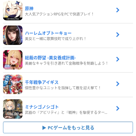
原神
大人気アクションRPGをPCで快適プレイ！
ハーレムオブトーキョー
美女と一緒に歌舞伎町で成り上がれ！
総裁の野望 -美女養成計画-
美麗なキャラを引き連れて金融戦争を制覇しよう！
千年戦争アイギス
個性豊かなユニットを指揮して敵を迎え撃て！
ミナシゴノシゴト
武器の『アビリティ』と『戦神』を駆使するターン制コマンドバトルRPG！
PCゲームをもっと見る