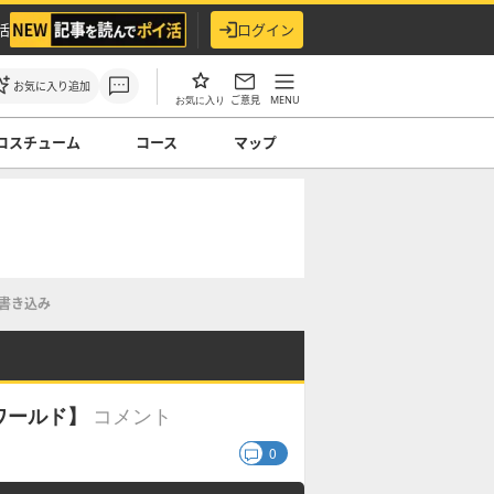
活
ログイン
お気に入り追加
ご意見
MENU
お気に入り
コスチューム
コース
マップ
書き込み
コメント
ワールド】
0