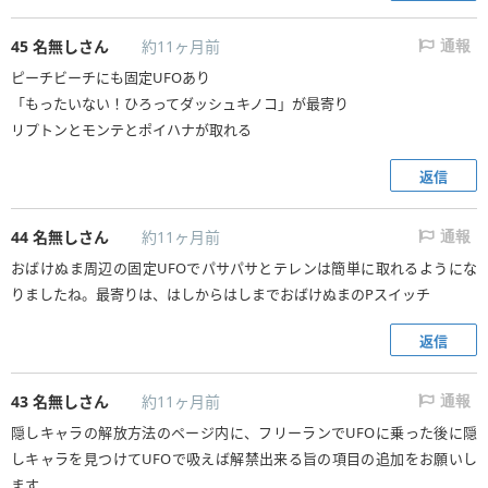
45
名無しさん
約11ヶ月前
通報
ピーチビーチにも固定UFOあり
「もったいない！ひろってダッシュキノコ」が最寄り
リプトンとモンテとポイハナが取れる
返信
44
名無しさん
約11ヶ月前
通報
おばけぬま周辺の固定UFOでパサパサとテレンは簡単に取れるようにな
りましたね。最寄りは、はしからはしまでおばけぬまのPスイッチ
返信
43
名無しさん
約11ヶ月前
通報
隠しキャラの解放方法のページ内に、フリーランでUFOに乗った後に隠
しキャラを見つけてUFOで吸えば解禁出来る旨の項目の追加をお願いし
ます