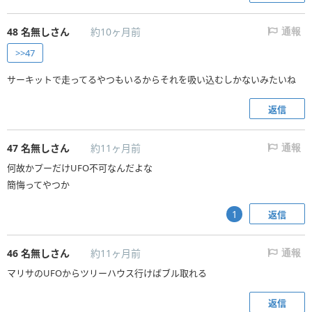
48
名無しさん
約10ヶ月前
通報
>>47
サーキットで走ってるやつもいるからそれを吸い込むしかないみたいね
返信
47
名無しさん
約11ヶ月前
通報
何故かプーだけUFO不可なんだよな
簡悔ってやつか
返信
1
46
名無しさん
約11ヶ月前
通報
マリサのUFOからツリーハウス行けばブル取れる
返信