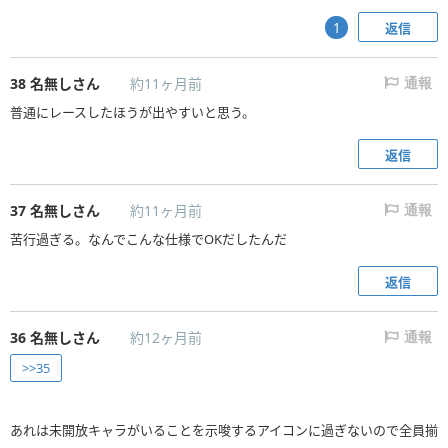
フィッシュボーンは普通の陸地でも出たしプーはキノピオファクトリーで
は全く出なかったけど他の人が書いていたキラーシップですぐ出たし攻
返信
1
略情報が間違ってると思う。
ただ運が良かっただけかもしれないけど明らかにカメック出る回数が多
38
名無しさん
約11ヶ月前
通報
く感じたしコースの練習にもなるからそのやり方が効率が良い気がした。
普通にレースしたほうが出やすいと思う。
返信
37
名無しさん
約11ヶ月前
通報
苦行過ぎる。なんでこんな仕様でOKだしたんだ
返信
36
名無しさん
約12ヶ月前
通報
>>35
あれは未開放キャラがいることを示唆するアイコンに過ぎないので全員揃