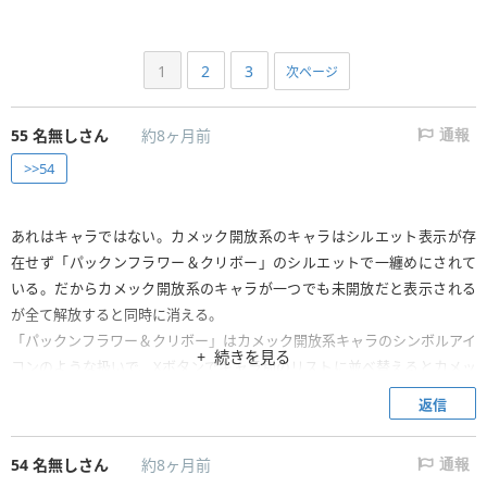
1
2
3
次ページ
55
名無しさん
約8ヶ月前
通報
>>54
あれはキャラではない。カメック開放系のキャラはシルエット表示が存
在せず「パックンフラワー＆クリボー」のシルエットで一纏めにされて
いる。だからカメック開放系のキャラが一つでも未開放だと表示される
が全て解放すると同時に消える。
「パックンフラワー＆クリボー」はカメック開放系キャラのシンボルアイ
続きを見る
コンのような扱いで、Xボタンでキャラ別のリストに並べ替えるとカメッ
ク開放系は一番右に纏められるが、その時に使われてる下のアイコンがそ
返信
の2体になってる。
54
名無しさん
約8ヶ月前
通報