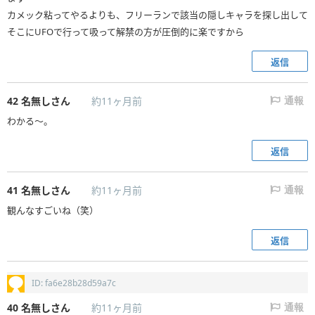
カメック粘ってやるよりも、フリーランで該当の隠しキャラを探し出して
そこにUFOで行って吸って解禁の方が圧倒的に楽ですから
返信
42
名無しさん
約11ヶ月前
通報
わかる～。
返信
41
名無しさん
約11ヶ月前
通報
観んなすごいね（笑）
返信
ID: fa6e28b28d59a7c
40
名無しさん
約11ヶ月前
通報