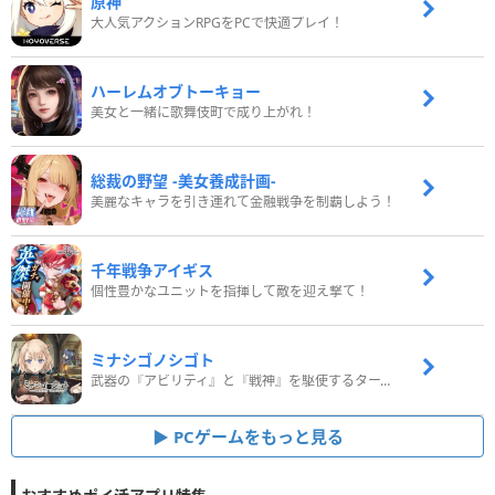
原神
大人気アクションRPGをPCで快適プレイ！
ハーレムオブトーキョー
美女と一緒に歌舞伎町で成り上がれ！
総裁の野望 -美女養成計画-
美麗なキャラを引き連れて金融戦争を制覇しよう！
千年戦争アイギス
個性豊かなユニットを指揮して敵を迎え撃て！
ミナシゴノシゴト
武器の『アビリティ』と『戦神』を駆使するターン制コマンドバトルRPG！
PCゲームをもっと見る