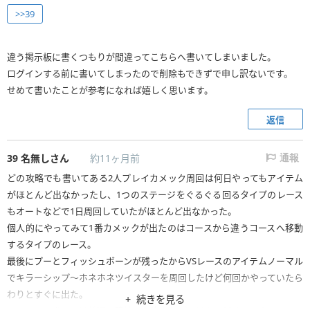
>>39
違う掲示板に書くつもりが間違ってこちらへ書いてしまいました。
ログインする前に書いてしまったので削除もできずで申し訳ないです。
せめて書いたことが参考になれば嬉しく思います。
返信
39
名無しさん
約11ヶ月前
通報
どの攻略でも書いてある2人プレイカメック周回は何日やってもアイテム
がほとんど出なかったし、1つのステージをぐるぐる回るタイプのレース
もオートなどで1日周回していたがほとんど出なかった。
個人的にやってみて1番カメックが出たのはコースから違うコースへ移動
するタイプのレース。
最後にプーとフィッシュボーンが残ったからVSレースのアイテムノーマル
でキラーシップ～ホネホネツイスターを周回したけど何回かやっていたら
わりとすぐに出た。
続きを見る