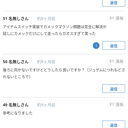
返信
51
名無しさん
約8ヶ月前
通報
アイテムスイッチ実装でカメックマラソン問題は完全に解決か
試しにカメックだけにして走ったらカオスすぎて笑った
返信
1
50
名無しさん
約8ヶ月前
通報
後ろに向かないですけどどうしたら良いですか？（ジュゲムにつれもどさ
れないところで）
返信
49
名無しさん
約9ヶ月前
通報
参考になりました
返信