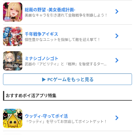
総裁の野望 -美女養成計画-
美麗なキャラを引き連れて金融戦争を制覇しよう！
千年戦争アイギス
個性豊かなユニットを指揮して敵を迎え撃て！
ミナシゴノシゴト
武器の『アビリティ』と『戦神』を駆使するターン制コマンドバトルRPG！
PCゲームをもっと見る
おすすめポイ活アプリ特集
ウッディ‐守ってポイ活
「ウッディ」を守ってお世話してポイントゲット！