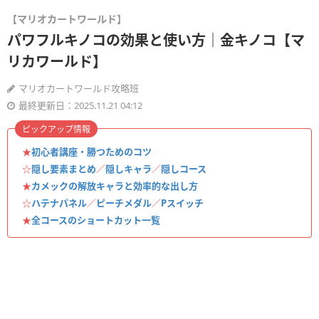
【マリオカートワールド】
パワフルキノコの効果と使い方｜金キノコ【マ
リカワールド】
マリオカートワールド攻略班
最終更新日：2025.11.21 04:12
ピックアップ情報
★
初心者講座・勝つためのコツ
☆
隠し要素まとめ
／
隠しキャラ
／
隠しコース
★
カメックの解放キャラと効率的な出し方
☆
ハテナパネル
／
ピーチメダル
／
Pスイッチ
★
全コースのショートカット一覧