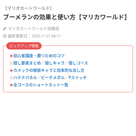
【マリオカートワールド】
ブーメランの効果と使い方【マリカワールド】
マリオカートワールド攻略班
最終更新日：2025.11.21 04:11
ピックアップ情報
★
初心者講座・勝つためのコツ
☆
隠し要素まとめ
／
隠しキャラ
／
隠しコース
★
カメックの解放キャラと効率的な出し方
☆
ハテナパネル
／
ピーチメダル
／
Pスイッチ
★
全コースのショートカット一覧