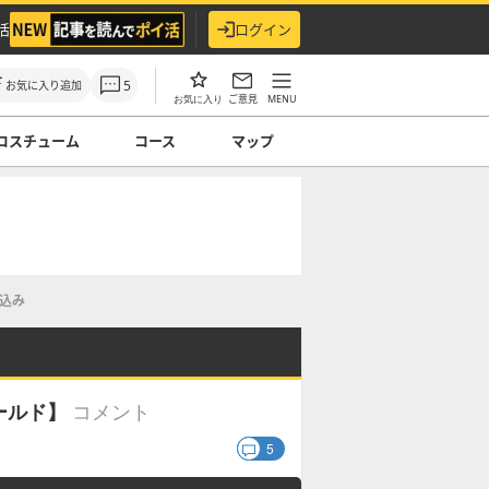
活
ログイン
5
お気に入り追加
ご意見
MENU
お気に入り
コスチューム
コース
マップ
込み
コメント
ールド】
5