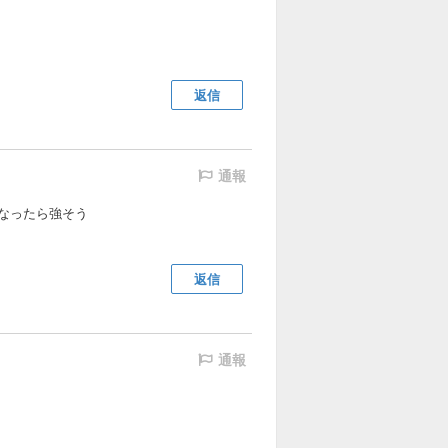
返信
通報
なったら強そう
返信
通報