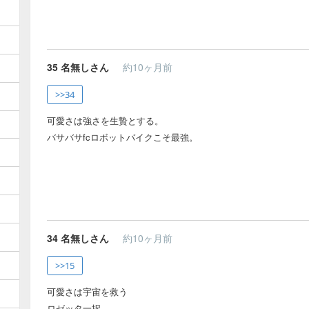
35
名無しさん
約10ヶ月前
>>34
可愛さは強さを生贄とする。
バサバサfcロボットバイクこそ最強。
34
名無しさん
約10ヶ月前
>>15
可愛さは宇宙を救う
ロゼッタ一択