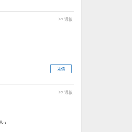
通報
返信
通報
思う