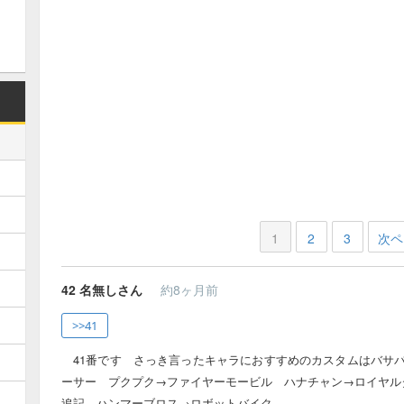
1
2
3
次ペ
42
名無しさん
約8ヶ月前
>>41
41番です さっき言ったキャラにおすすめのカスタムはバサ
ーサー プクプク→ファイヤーモービル ハナチャン→ロイヤル
追記 ハンマーブロス→ロボットバイク