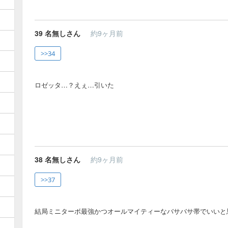
39
名無しさん
約9ヶ月前
>>34
ロゼッタ…？えぇ…引いた
38
名無しさん
約9ヶ月前
>>37
結局ミニターボ最強かつオールマイティーなバサバサ帯でいいと