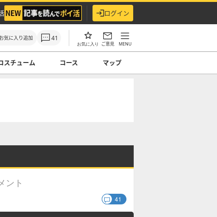
活
ログイン
41
お気に入り追加
ご意見
MENU
お気に入り
コスチューム
コース
マップ
メント
41