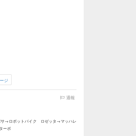
ージ
通報
バサ→ロボットバイク ロゼッタ→マッハレ
ターボ