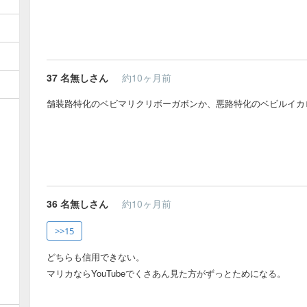
37
名無しさん
約10ヶ月前
舗装路特化のベビマリクリボーガボンか、悪路特化のベビルイカ
36
名無しさん
約10ヶ月前
>>15
どちらも信用できない。
マリカならYouTubeでくさあん見た方がずっとためになる。