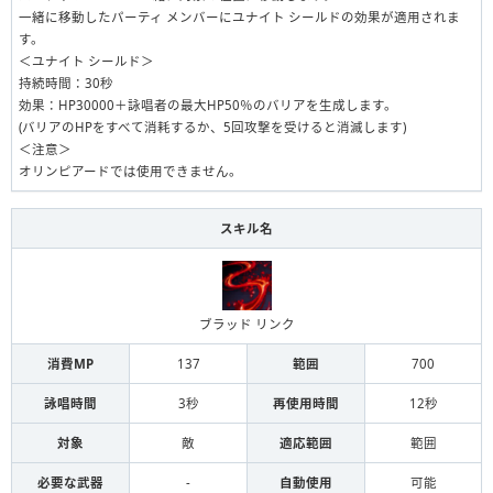
一緒に移動したパーティ メンバーにユナイト シールドの効果が適用されま
す。
＜ユナイト シールド＞
持続時間：30秒
効果：HP30000＋詠唱者の最大HP50％のバリアを生成します。
(バリアのHPをすべて消耗するか、5回攻撃を受けると消滅します)
＜注意＞
オリンピアードでは使用できません。
スキル名
ブラッド リンク
消費MP
137
範囲
700
詠唱時間
3秒
再使用時間
12秒
対象
敵
適応範囲
範囲
必要な武器
-
自動使用
可能