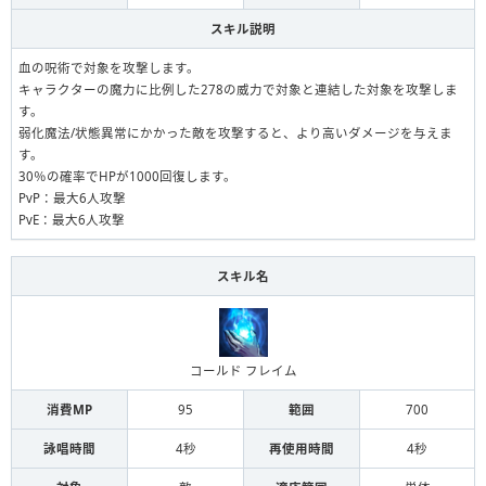
スキル説明
血の呪術で対象を攻撃します。
キャラクターの魔力に比例した278の威力で対象と連結した対象を攻撃しま
す。
弱化魔法/状態異常にかかった敵を攻撃すると、より高いダメージを与えま
す。
30％の確率でHPが1000回復します。
PvP：最大6人攻撃
PvE：最大6人攻撃
スキル名
コールド フレイム
消費MP
95
範囲
700
詠唱時間
4秒
再使用時間
4秒