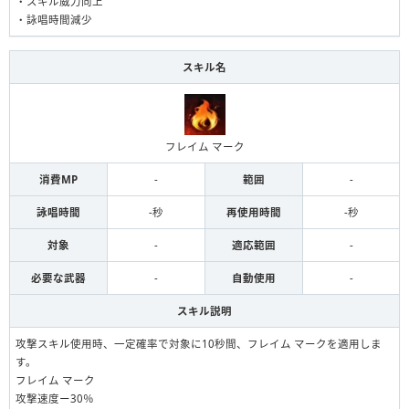
・スキル威力向上
・詠唱時間減少
スキル名
フレイム マーク
消費MP
-
範囲
-
詠唱時間
-秒
再使用時間
-秒
対象
-
適応範囲
-
必要な武器
-
自動使用
-
スキル説明
攻撃スキル使用時、一定確率で対象に10秒間、フレイム マークを適用しま
す。
フレイム マーク
攻撃速度ー30％