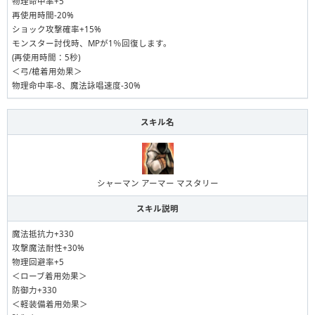
物理命中率+5
再使用時間-20%
ショック攻撃確率+15%
モンスター討伐時、MPが1％回復します。
(再使用時間：5秒)
＜弓/槍着用効果＞
物理命中率-8、魔法詠唱速度-30%
スキル名
シャーマン アーマー マスタリー
スキル説明
魔法抵抗力+330
攻撃魔法耐性+30%
物理回避率+5
＜ローブ着用効果＞
防御力+330
＜軽装備着用効果＞