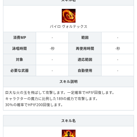
パイロ ヴォルテックス
消費MP
-
範囲
-
詠唱時間
-秒
再使用時間
-秒
対象
-
適応範囲
-
必要な武器
-
自動使用
-
スキル説明
巨大な火の玉を飛ばして攻撃します。一定確率でHPが回復します。
キャラクターの魔力に比例した189の威力で攻撃します。
30％の確率でHPが200回復します。
スキル名