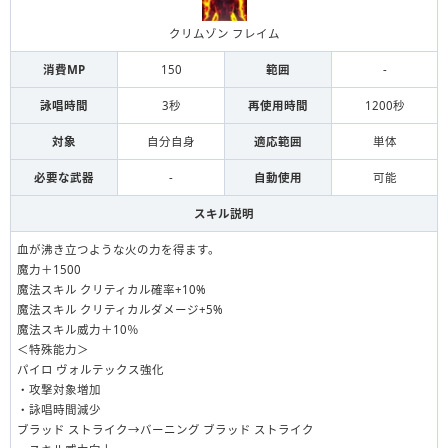
クリムゾン フレイム
消費MP
150
範囲
-
詠唱時間
3秒
再使用時間
1200秒
対象
自分自身
適応範囲
単体
必要な武器
-
自動使用
可能
スキル説明
血が沸き立つような火の力を得ます。
魔力＋1500
魔法スキル クリティカル確率+10%
魔法スキル クリティカルダメージ+5%
魔法スキル威力＋10％
＜特殊能力＞
パイロ ヴォルテックス強化
・攻撃対象増加
・詠唱時間減少
ブラッド ストライク→バーニング ブラッド ストライク