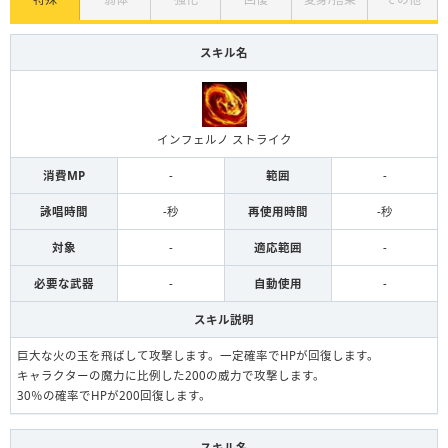
スキル名
インフェルノ ストライク
消費MP
-
範囲
-
詠唱時間
-秒
再使用時間
-秒
対象
-
適応範囲
-
必要な武器
-
自動使用
-
スキル説明
巨大な火の玉を飛ばして攻撃します。一定確率でHPが回復します。
キャラクターの魔力に比例した200の威力で攻撃します。
30％の確率でHPが200回復します。
スキル名