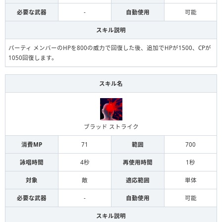
必要な武器
-
自動使用
可能
スキル説明
パーティ メンバーのHPを800の威力で回復した後、追加でHPが1500、CPが
1050回復します。
スキル名
ブラッド ストライク
消費MP
71
範囲
700
詠唱時間
4秒
再使用時間
1秒
対象
敵
適応範囲
単体
必要な武器
-
自動使用
可能
スキル説明