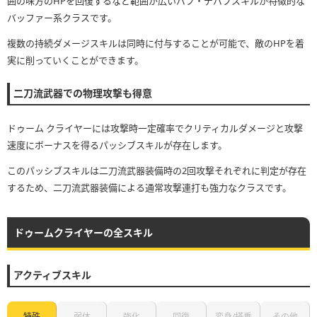
囲の味方のHPを回復するなど範囲が広いバフ・デバフスキルが特徴的な
バッファー系クラスです。
複数の持続ダメージスキルは同時に付与することが可能で、敵のHPを着
実に削っていくことができます。
二刀流武器での物理攻撃も得意
ドゥーム クライヤーには攻撃時一定確率でクリティカルダメージと攻撃
速度にボーナスを得るパッシブスキルが存在します。
このパッシブスキルは二刀流武器装備時の2回攻撃それぞれに判定が存在
するため、二刀流武器装備による通常攻撃連打も強力なクラスです。
ドゥームクライヤーの全スキル
アクティブスキル
特殊
弱体
強化
回復
変身/搭乗
その他