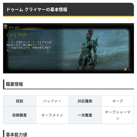
ドゥーム クライヤーの基本情報
職業情報
役割
バッファー
対応種族
オーク
オークシャーマ
初期職業
オークメイジ
一次職業
ン
基本能力値