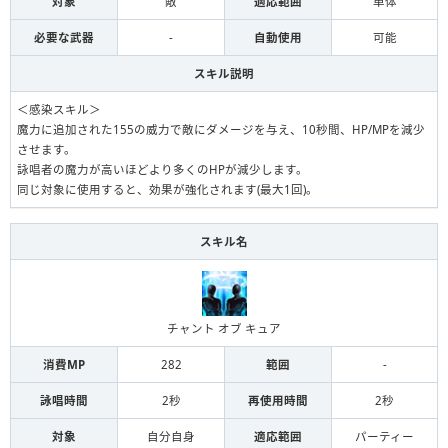
対象
敵
適応範囲
単体
必要な武器
-
自動使用
可能
スキル説明
＜感染スキル＞
魔力に追加された155の威力で敵にダメージを与え、10秒間、HP/MPを減少
させます。
詠唱者の魔力が高いほどより多くのHPが減少します。
同じ対象に使用すると、効果が強化されます(最大1回)。
スキル名
チャント オブ キュア
消費MP
282
範囲
-
詠唱時間
2秒
再使用時間
2秒
対象
自分自身
適応範囲
パーティー