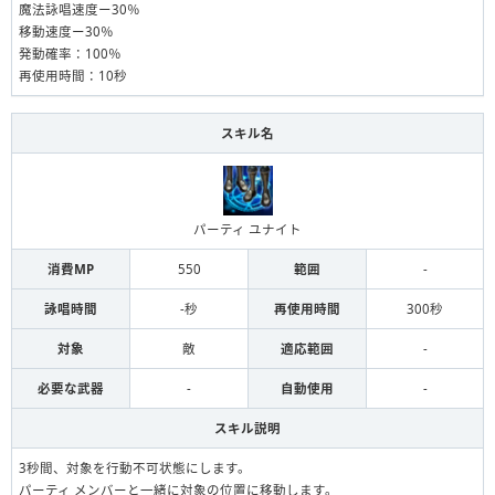
魔法詠唱速度ー30％
移動速度ー30％
発動確率：100％
再使用時間：10秒
スキル名
パーティ ユナイト
消費MP
550
範囲
-
詠唱時間
-秒
再使用時間
300秒
対象
敵
適応範囲
-
必要な武器
-
自動使用
-
スキル説明
3秒間、対象を行動不可状態にします。
パーティ メンバーと一緒に対象の位置に移動します。