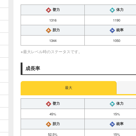
膂力
体力
1316
1190
胆力
統率
1344
1050
※最大レベル時のステータスです。
成長率
最大
膂力
体力
45%
15%
胆力
統率
52.5%
15%