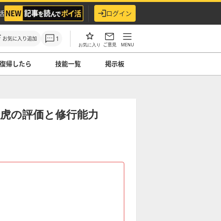
活
ログイン
1
お気に入り追加
ご意見
MENU
お気に入り
復帰したら
技能一覧
掲示板
虎の評価と修行能力