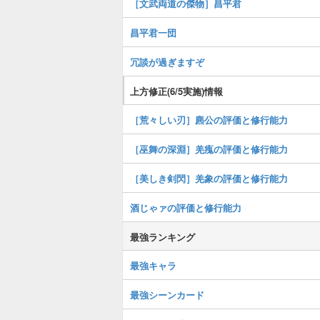
［文武両道の傑物］昌平君
昌平君一団
冗談が過ぎますぞ
上方修正(6/5実施)情報
［荒々しい刃］麃公の評価と修行能力
［巫舞の深淵］羌瘣の評価と修行能力
［美しき剣閃］羌象の評価と修行能力
酒じゃァの評価と修行能力
最強ランキング
最強キャラ
最強シーンカード