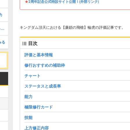
★
2周年記念公式特設サイト公開！(外部リンク)
力
キングダム頂天における【廉頗の飛槍】輪虎の評価記事です。
第1回キャラ人気投票！好きなキャラを教えてください！
みる
目次
評価と基本情報
修行おすすめの補助枠
チャート
ステータスと成長率
能力
極限修行カード
技能
上方修正内容