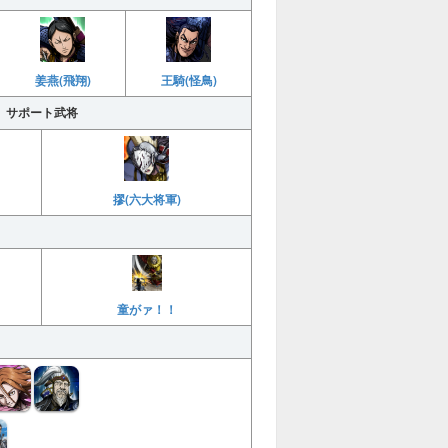
姜燕(飛翔)
王騎(怪鳥)
サポート武将
摎(六大将軍)
童がァ！！