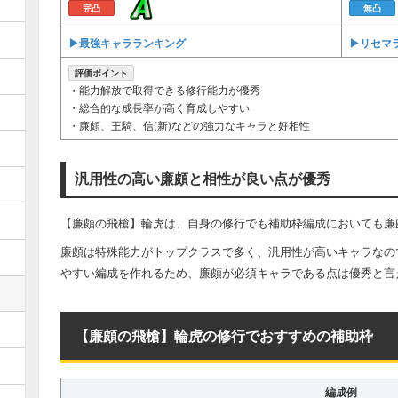
完凸
無凸
▶︎最強キャラランキング
▶︎リセマ
評価ポイント
・能力解放で取得できる修行能力が優秀
・総合的な成長率が高く育成しやすい
・廉頗、王騎、信(新)などの強力なキャラと好相性
汎用性の高い廉頗と相性が良い点が優秀
【廉頗の飛槍】輪虎は、自身の修行でも補助枠編成においても廉
廉頗は特殊能力がトップクラスで多く、汎用性が高いキャラなの
やすい編成を作れるため、廉頗が必須キャラである点は優秀と言
【廉頗の飛槍】輪虎の修行でおすすめの補助枠
編成例