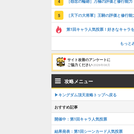
［怨念の輪廻］万極の評価と修行能力
4
［天下の大将軍］王騎の評価と修行能
5
もっと
サイト改善のアンケートに
ご協力ください
2026年08月
攻略メニュー
▶︎キングダム頂天攻略トップへ戻る
おすすめ記事
開催中：第1回キャラ人気投票
結果発表：第1回シーンカード人気投票