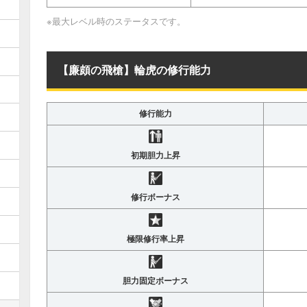
※最大レベル時のステータスです。
【廉頗の飛槍】輪虎の修行能力
修行能力
初期胆力上昇
修行ボーナス
極限修行率上昇
胆力固定ボーナス