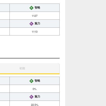
智略
1127
魅力
1113
初期
智略
0%
魅力
22.5%