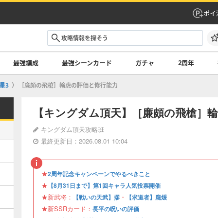
ポイ
最強編成
最強シーンカード
ガチャ
2周年
星3
［廉頗の飛槍］輪虎の評価と修行能力
【キングダム頂天】［廉頗の飛槍］輪
キングダム頂天攻略班
最終更新日：2026.08.01 10:04
★
2周年記念キャンペーンでやるべきこと
★
【8月31日まで】第1回キャラ人気投票開催
★新武将：
・
【戦いの天武】摎
【求道者】龐煖
★新SSRカード：
長平の呪いの評価