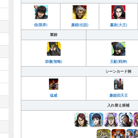
廉頗(伝説)
嬴政(大王)
信(限界)
軍師
胡傷(智略)
王齕(戦神)
シーンカード例
猛威
廉頗四天王
入れ替え候補