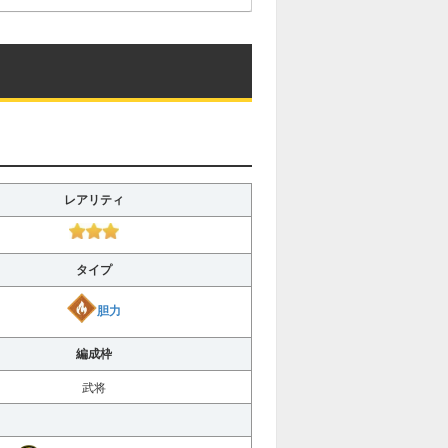
レアリティ
タイプ
胆力
編成枠
武将