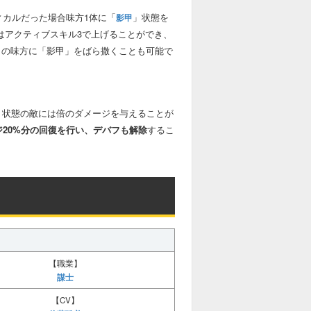
法術防御力を無視
ィカルだった場合味方1体に「
」状態を
影甲
自分の回復
値はアクティブスキル3で上げることができ、
くの味方に「影甲」をばら撒くことも可能で
特定副将の回復
味方全員の回復
自分へ通常バフ（種類や数問わず）を付与
」状態の敵には倍のダメージを与えることが
特定副将（人数制限など）へ通常バフ（種
ジ20%分の回復を行い、デバフも解除
するこ
類や数問わず）を付与
味方全員へ通常バフ（種類や数問わず）を
付与
単体の敵へデバフ（種類や数問わず）を付
与
敵複数へデバフ（種類や数問わず）を付与
（条件がある場合あり）
【職業】
敵全体へデバフ（種類や数問わず）を付与
謀士
（敵6名を対象、発生条件がある場合あり）
【CV】
自分の通常デバフ（種類や数問わず）を解