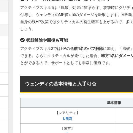
スキル種別
-
法防/無
アクティブスキル1は「風破」効果に留まらず、攻撃時にクリテ
回復
自分
回復/自
付与し、ウェンディのMP値×10のダメージを吸収します。MP
自身の残HP次第ではクリティカルの発生確率も上がるので、多
回復
特定副将
回復/特
しょう。
回復
味方全員
回復/全
状態解除や回復も可能
バフ
自分へ
バフ/自
アクティブスキル2ではHPの低
敵4名のバフ解除
に加え、「風破
バフ
特定副将へ
バフ/特
できる。さらにクリティカルが発生した場合、
味方1名にダメー
とができるので、サポートとしても非常に優秀です。
バフ
味方全員へ
バフ/全
ウェンディの基本情報と入手可否
デバフ
単体の敵へ
デバフ/単
デバフ
敵複数へ
デバフ/複
基本情報
【レアリティ】
デバフ
敵全体へ
デバフ/全
UR閃
【陣営】
デバフ解除
自分の
デ解/自