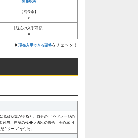
佐藤聡美
除
【成長率】
特定副将の通常デバフ（種類や数問わず）
2
を解除
【現在の入手可否】
味方全員の通常デバフ（種類や数問わず）
✕
を解除
▶
をチェック！
現在入手できる副将
敵の有益（種類や数問わず）を解除
敵の聖護（種類や数問わず）を解除
特殊バフ持ち
敵に風破状態があると、自身のHPをダメージの
]を付与。自身の残HP＞50%の場合、会心率+4
態[2ターン]を付与。