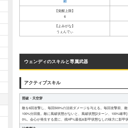
和
【覚醒上限】
デバフ解除
特定副将
デ解/特
6
【よみがな】
デバフ解除
味方全員
デ解/全
うぇんでぃ
バフ解除
敵
有益解/敵
バフ解除
敵
聖解/敵
ウェンディのスキルと専属武器
特殊
-
特バ
アクティブスキル
照破・天空穿
敵を6回攻撃し、毎回500%の法術ダメージを与える。毎回攻撃前、
100%分回復。敵に風破状態がないと、風破状態[2ターン、100%確率
0%。会心が発生する度に、残HP%最低&影甲状態なしの味方に影甲状