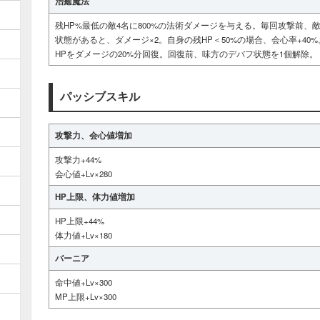
治癒魔法
残HP%最低の敵4名に800%の法術ダメージを与える。毎回攻撃前、敵の
状態があると、ダメージ×2。自身の残HP＜50%の場合、会心率+40
HPをダメージの20%分回復。回復前、味方のデバフ状態を1個解除。
パッシブスキル
攻撃力、会心値増加
攻撃力+44%
会心値+Lv×280
HP上限、体力値増加
HP上限+44%
体力値+Lv×180
バーニア
命中値+Lv×300
MP上限+Lv×300