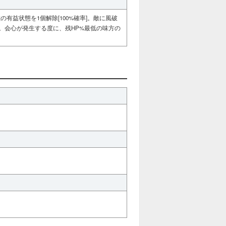
有益状態を1個解除[100%確率]。敵に風破
%。会心が発生する度に、残HP%最低の味方の