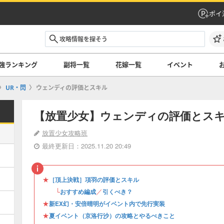
ポイ
強ランキング
副将一覧
花嫁一覧
イベント
UR・閃
ウェンディの評価とスキル
【放置少女】ウェンディの評価とス
放置少女攻略班
最終更新日：2025.11.20 20:49
★
［頂上決戦］項羽の評価とスキル
└
／
おすすめ編成
引くべき？
★
新EX幻・安倍晴明がイベント内で先行実装
★
夏イベント（京洛行沙）の攻略とやるべきこと