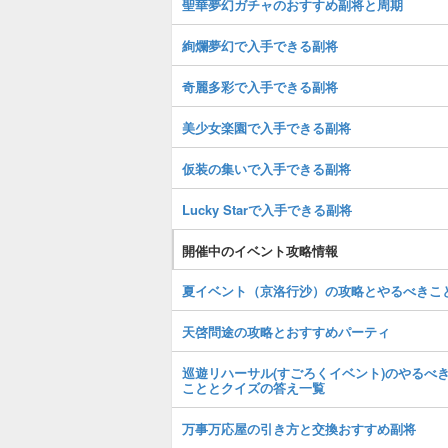
聖華夢幻ガチャのおすすめ副将と周期
絢爛夢幻で入手できる副将
奇麗多彩で入手できる副将
美少女楽園で入手できる副将
仮装の集いで入手できる副将
Lucky Starで入手できる副将
開催中のイベント攻略情報
夏イベント（京洛行沙）の攻略とやるべきこ
天啓問途の攻略とおすすめパーティ
巡遊リハーサル(すごろくイベント)のやるべ
こととクイズの答え一覧
万事万応屋の引き方と交換おすすめ副将