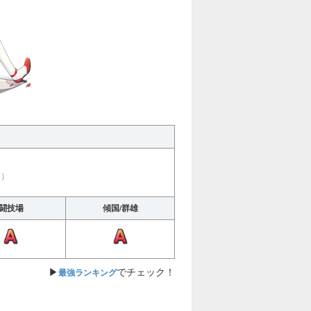
す）
闘技場
傾国/群雄
▶
でチェック！
最強ランキング