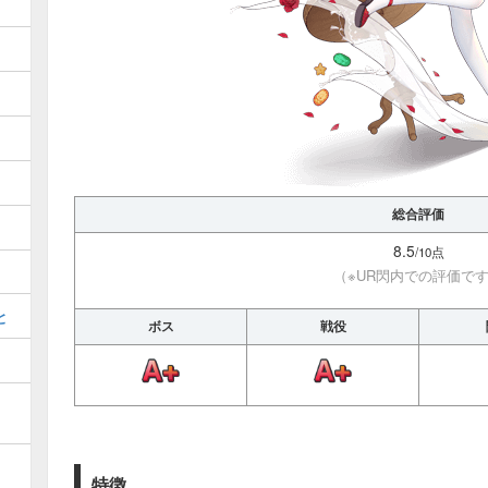
総合評価
8.5
/10点
（※UR閃内での評価で
と
ボス
戦役
き
特徴