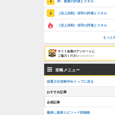
神・曹操の評価とスキル
4
［頂上決戦］項羽の評価とスキル
5
［頂上決戦］項羽の評価とスキル
もっと
サイト改善のアンケートに
ご協力ください
2026年08月
攻略メニュー
放置少女攻略Wikiトップに戻る
おすすめ記事
企画記事
最推し副将エピソード投稿祭