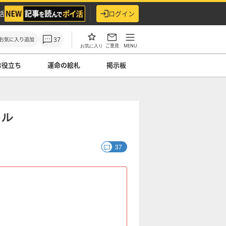
活
ログイン
37
お気に入り追加
ご意見
MENU
お気に入り
お役立ち
運命の絵札
掲示板
キル
37