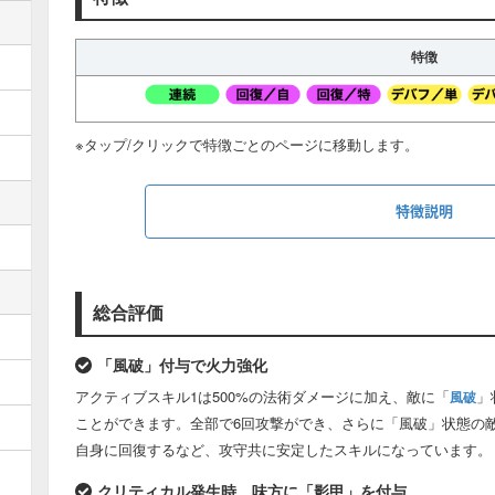
特徴
※タップ/クリックで特徴ごとのページに移動します。
特徴説明
カテゴリ
対象
略称
総合評価
攻撃種別
-
単体
攻撃種別
-
複数
「風破」付与で火力強化
攻撃種別
-
連続
アクティブスキル1は500%の法術ダメージに加え、敵に「
」
風破
ことができます。全部で6回攻撃ができ、さらに「風破」状態の敵
スキル種別
-
異耐/無
自身に回復するなど、攻守共に安定したスキルになっています。
スキル種別
-
物防/無
クリティカル発生時、味方に「影甲」を付与