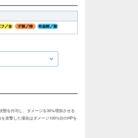
説明
単体攻撃持ち
複数攻撃持ち
連続攻撃持ち（集中攻撃含むn回攻撃）
状態を付与し、ダメージを30%増加させる
を攻撃した場合はダメージ100%分のHPを
状態異常耐性無視
物理防御力を無視