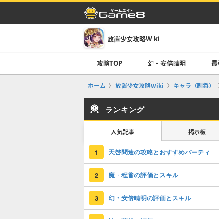
放置少女攻略Wiki
攻略TOP
幻・安倍晴明
最
ホーム
放置少女攻略Wiki
キャラ（副将）
ランキング
人気記事
掲示板
天啓問途の攻略とおすすめパーティ
1
魔・程普の評価とスキル
2
幻・安倍晴明の評価とスキル
3