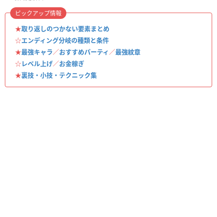
ピックアップ情報
★
取り返しのつかない要素まとめ
☆
エンディング分岐の種類と条件
★
最強キャラ
／
おすすめパーティ
／
最強紋章
☆
レベル上げ
／
お金稼ぎ
★
裏技・小技・テクニック集