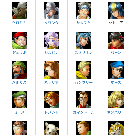
クロミミ
クワンダ
サンスケ
シドニア
ジュッポ
シルビナ
スタリオン
パーン
バルカス
バレリア
ハンフリー
マース
ミース
レパント
カマンドール
キンバリー