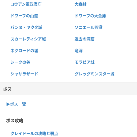
コウアン軍政官庁
大森林
ドワーフの山道
ドワーフの大金庫
パンヌ・ヤクタ城
ソニエール監獄
スカーレティシア城
過去の洞窟
ネクロードの城
竜洞
シークの谷
モラビア城
シャサラザード
グレッグミンスター城
ボス
▶︎ボス一覧
ボス攻略
クレイドールの攻略と弱点