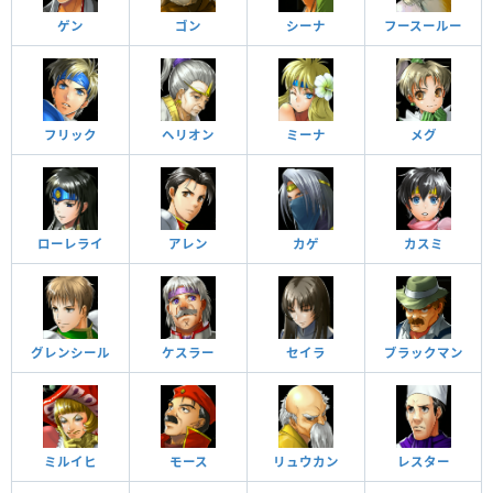
ゲン
ゴン
シーナ
フースールー
フリック
ヘリオン
ミーナ
メグ
ローレライ
アレン
カゲ
カスミ
グレンシール
ケスラー
セイラ
ブラックマン
ミルイヒ
モース
リュウカン
レスター