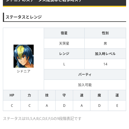
ステータスとレンジ
宿星
性別
天哭星
男
レンジ
加入時レベル
L
14
シドニア
パーティ
加入可能
HP
力
技
守
速
魔
運
C
C
A
D
A
D
E
ステータスはSS,S,A,B,C,D,E,F,Gの9段階表記です