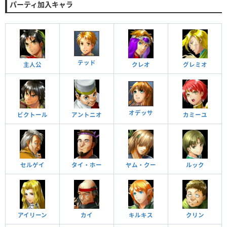
パーティ加入キャラ
テッド
主人公
クレオ
グレミオ
オデッサ
ビクトール
アントニオ
カミーユ
セルゲイ
タイ・ホー
ヤム・クー
ルック
アイリーン
カイ
キルキス
クリン