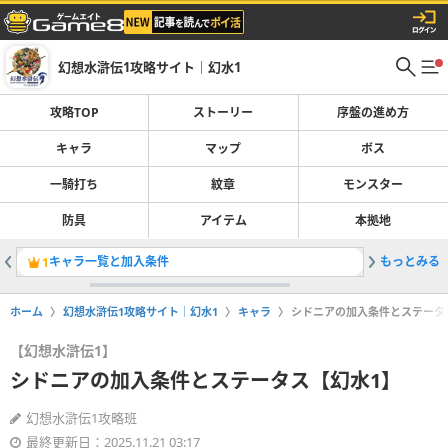
幻想水滸伝1攻略サイト｜幻水1
攻略TOP
ストーリー
序盤の進め方
キャラ
マップ
ボス
一騎打ち
紋章
モンスター
防具
アイテム
本拠地
キャラ一覧と加入条件
もっとみる
最強パー
1
2
ホーム
幻想水滸伝1攻略サイト｜幻水1
キャラ
シドニアの加入条件とステータ
【幻想水滸伝1】
シドニアの加入条件とステータス【幻水1】
幻想水滸伝1攻略班
最終更新日：2025.11.21 03:17