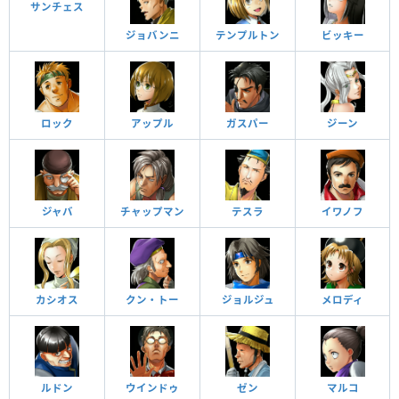
サンチェス
ジョバンニ
テンプルトン
ビッキー
ロック
アップル
ガスパー
ジーン
ジャバ
チャップマン
テスラ
イワノフ
カシオス
クン・トー
ジョルジュ
メロディ
ルドン
ウインドゥ
ゼン
マルコ