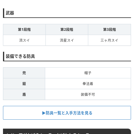
武器
第1段階
第2段階
第3段階
流スイ
流星スイ
三ヶ月スイ
装備できる防具
兜
帽子
鎧
拳法着
盾
装備不可
▶︎防具一覧と入手方法を見る