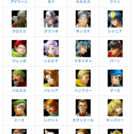
アイリーン
カイ
キルキス
クリン
クロミミ
クワンダ
サンスケ
シドニア
ジュッポ
シルビナ
スタリオン
パーン
バルカス
バレリア
ハンフリー
マース
ミース
レパント
カマンドール
キンバリー