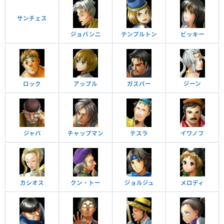
サンチェス
ジョバンニ
テンプルトン
ビッキー
ロック
アップル
ガスパー
ジーン
ジャバ
チャップマン
テスラ
イワノフ
カシオス
クン・トー
ジョルジュ
メロディ