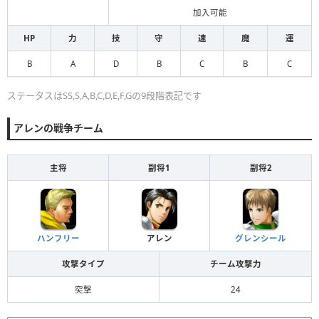
加入可能
HP
力
技
守
速
魔
運
B
A
D
B
C
B
C
ステータスはSS,S,A,B,C,D,E,F,Gの9段階表記です
アレンの戦争チーム
主将
副将1
副将2
ハンフリー
アレン
グレンシール
攻撃タイプ
チーム攻撃力
突撃
24