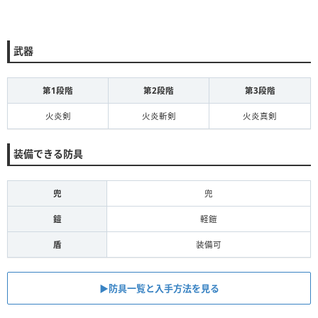
武器
第1段階
第2段階
第3段階
火炎剣
火炎斬剣
火炎真剣
装備できる防具
兜
兜
鎧
軽鎧
盾
装備可
▶︎防具一覧と入手方法を見る