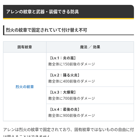
アレンの紋章と武器・装備できる防具
烈火の紋章で固定されていて付け替え不可
固有紋章
魔法 ／ 効果
【
Lv.1：炎の嵐
】
敵全体に150前後のダメージ
【
Lv.2：踊る火炎
】
敵全体に400前後のダメージ
烈火の紋章
【
Lv.3：大爆発
】
敵全体に700前後のダメージ
【
Lv.4：最後の炎
】
敵全体に900前後のダメージ
アレンは烈火の紋章で固定されており、固有紋章ではないものの自由に付
け替えることはできません。