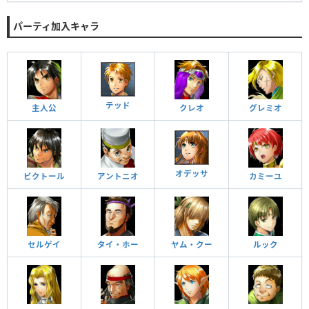
パーティ加入キャラ
テッド
主人公
クレオ
グレミオ
オデッサ
ビクトール
アントニオ
カミーユ
セルゲイ
タイ・ホー
ヤム・クー
ルック