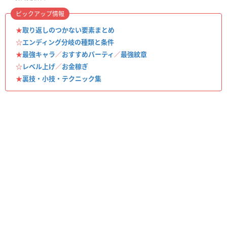
ピックアップ情報
★
取り返しのつかない要素まとめ
☆
エンディング分岐の種類と条件
★
最強キャラ
／
おすすめパーティ
／
最強紋章
☆
レベル上げ
／
お金稼ぎ
★
裏技・小技・テクニック集