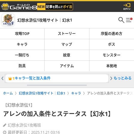
幻想水滸伝1攻略サイト｜幻水1
攻略TOP
ストーリー
序盤の進め方
キャラ
マップ
ボス
一騎打ち
紋章
モンスター
防具
アイテム
本拠地
キャラ一覧と加入条件
もっとみる
テオマク
1
2
ホーム
幻想水滸伝1攻略サイト｜幻水1
キャラ
アレンの加入条件とステータス
【幻想水滸伝1】
アレンの加入条件とステータス【幻水1】
幻想水滸伝1攻略班
最終更新日：2025.11.21 03:16