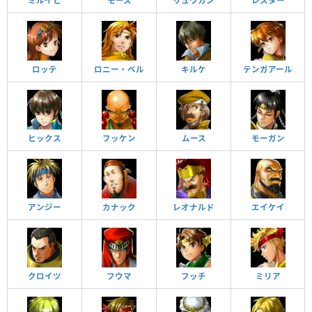
ミルイヒ
モース
リュウカン
レスター
ロッテ
ロニー・ベル
キルケ
テンガアール
ヒックス
フッケン
ムース
モーガン
アンジー
カナック
レオナルド
エイケイ
クロイツ
フウマ
フッチ
ミリア