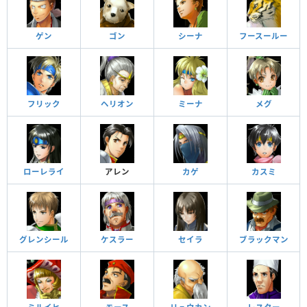
ゲン
ゴン
シーナ
フースールー
フリック
ヘリオン
ミーナ
メグ
ローレライ
アレン
カゲ
カスミ
グレンシール
ケスラー
セイラ
ブラックマン