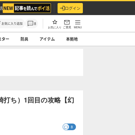
活
ログイン
8
お気に入り追加
ご意見
MENU
お気に入り
スター
防具
アイテム
本拠地
騎打ち）1回目の攻略【幻
8