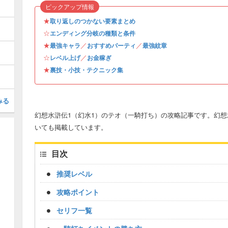
ピックアップ情報
★
取り返しのつかない要素まとめ
☆
エンディング分岐の種類と条件
★
／
／
最強キャラ
おすすめパーティ
最強紋章
☆
／
レベル上げ
お金稼ぎ
★
裏技・小技・テクニック集
みる
幻想水滸伝1（幻水1）のテオ（一騎打ち）の攻略記事です。幻想
いても掲載しています。
目次
推奨レベル
攻略ポイント
セリフ一覧