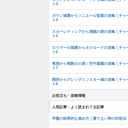
ト3
ガラン城塞からソニエール監獄の攻略｜チャ
ト4
スカーレティシアから湖賊の砦の攻略｜チャ
ト5
ロリマーの城塞からネクロードの攻略｜チャ
ト6
竜洞から竜騎士の砦／空中庭園の攻略｜チャ
ト7
関所からグレッグミンスター城の攻略｜チャ
ト8
お役立ち・攻略情報
人気記事・よく読まれてる記事
序盤の効率的な進め方｜勝てない時の対処法