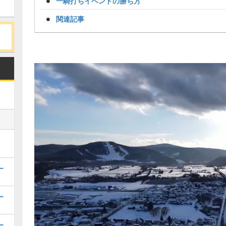
一騎打ちイベントの勝ち方
関連記事
ー
ー
ー