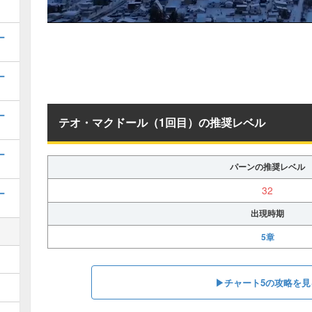
ー
ー
ー
テオ・マクドール（1回目）の推奨レベル
ー
パーンの推奨レベル
32
ー
出現時期
5章
▶︎チャート5の攻略を見