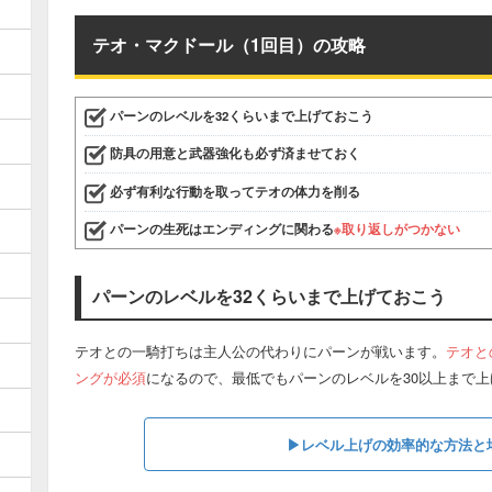
テオ・マクドール（1回目）の攻略
パーンのレベルを32くらいまで上げておこう
防具の用意と武器強化も必ず済ませておく
必ず有利な行動を取ってテオの体力を削る
パーンの生死はエンディングに関わる
※取り返しがつかない
パーンのレベルを32くらいまで上げておこう
テオとの一騎打ちは主人公の代わりにパーンが戦います。
テオと
ングが必須
になるので、最低でもパーンのレベルを30以上まで
▶︎レベル上げの効率的な方法と