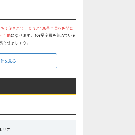
ちで倒されてしまうと108星全員を仲間に
不可能
になります。108星全員を集めている
残らせましょう。
条件を見る
セリフ