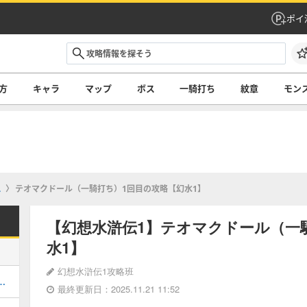
ポイ
方
キャラ
マップ
ボス
一騎打ち
紋章
モン
ス
テオマクドール（一騎打ち）1回目の攻略【幻水1】
【幻想水滸伝1】テオマクドール（一
水1】
幻想水滸伝1攻略班
エール監獄の攻略チャート｜チャート4
最終更新日：2025.11.21 11:52