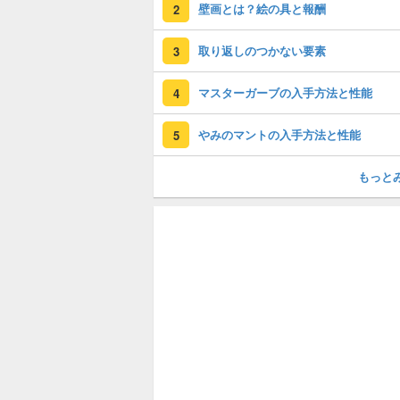
壁画とは？絵の具と報酬
2
取り返しのつかない要素
3
マスターガーブの入手方法と性能
4
やみのマントの入手方法と性能
5
もっと