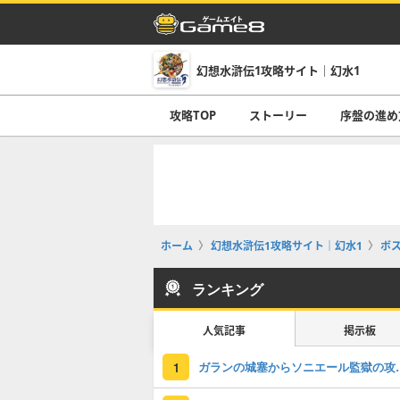
幻想水滸伝1攻略サイト｜幻水1
攻略TOP
ストーリー
序盤の進め
ホーム
幻想水滸伝1攻略サイト｜幻水1
ボ
ランキング
人気記事
掲示板
ガランの城塞からソニ
1