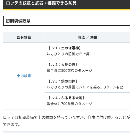
ロッテの紋章と武器・装備できる防具
初期装備紋章
固有紋章
魔法 ／ 効果
【
Lv.1：土の守護神
】
味方ひとりの防御力が上昇
【
Lv.2：大地の声
】
敵全体に300前後のダメージ
土の紋章
【
Lv.3：鋼の肉体
】
味方ひとりの周囲にバリアを張る。3ターン有効
【
Lv.4：ふるえる大地
】
敵全体に700前後のダメージ
ロッテは初期装備で土の紋章を持っていますが、自由に付け替えることが
できます。