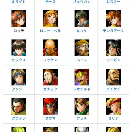
ミルイヒ
モース
リュウカン
レスター
ロッテ
ロニー・ベル
キルケ
テンガアール
ヒックス
フッケン
ムース
モーガン
アンジー
カナック
レオナルド
エイケイ
クロイツ
フウマ
フッチ
ミリア