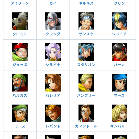
アイリーン
カイ
キルキス
クリン
クロミミ
クワンダ
サンスケ
シドニア
ジュッポ
シルビナ
スタリオン
パーン
バルカス
バレリア
ハンフリー
マース
ミース
レパント
カマンドール
キンバリー