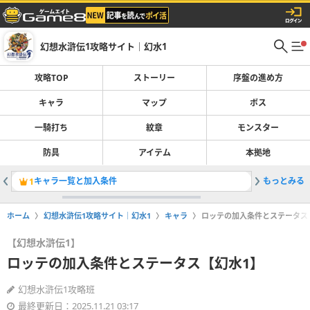
幻想水滸伝1攻略サイト｜幻水1
攻略TOP
ストーリー
序盤の進め方
キャラ
マップ
ボス
一騎打ち
紋章
モンスター
防具
アイテム
本拠地
キャラ一覧と加入条件
もっとみる
最強パー
1
2
ホーム
幻想水滸伝1攻略サイト｜幻水1
キャラ
ロッテの加入条件とステータス
【幻想水滸伝1】
ロッテの加入条件とステータス【幻水1】
幻想水滸伝1攻略班
最終更新日：2025.11.21 03:17