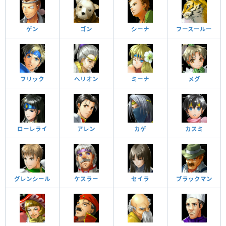
ゲン
ゴン
シーナ
フースールー
フリック
ヘリオン
ミーナ
メグ
ローレライ
アレン
カゲ
カスミ
グレンシール
ケスラー
セイラ
ブラックマン