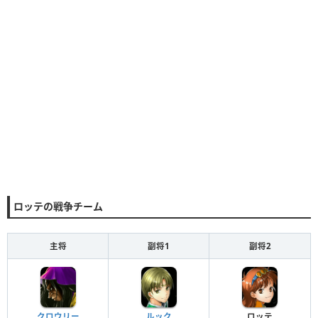
ロッテの戦争チーム
主将
副将1
副将2
クロウリー
ルック
ロッテ