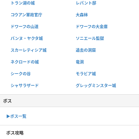
トラン湖の城
レパント邸
コウアン軍政官庁
大森林
ドワーフの山道
ドワーフの大金庫
パンヌ・ヤクタ城
ソニエール監獄
スカーレティシア城
過去の洞窟
ネクロードの城
竜洞
シークの谷
モラビア城
シャサラザード
グレッグミンスター城
ボス
▶︎ボス一覧
ボス攻略