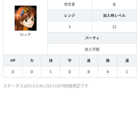
地空星
女
レンジ
加入時レベル
S
22
ロッテ
パーティ
加入可能
HP
力
技
守
速
魔
運
D
D
C
D
B
A
C
ステータスはSS,S,A,B,C,D,E,F,Gの9段階表記です