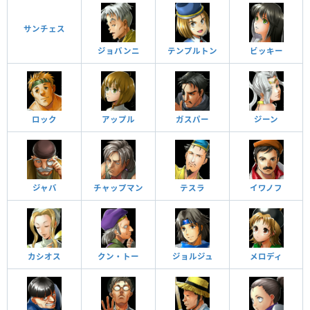
サンチェス
ジョバンニ
テンプルトン
ビッキー
ロック
アップル
ガスパー
ジーン
ジャバ
チャップマン
テスラ
イワノフ
カシオス
クン・トー
ジョルジュ
メロディ