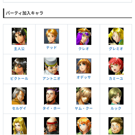
パーティ加入キャラ
テッド
主人公
クレオ
グレミオ
オデッサ
ビクトール
アントニオ
カミーユ
セルゲイ
タイ・ホー
ヤム・クー
ルック