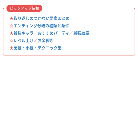
ピックアップ情報
★
取り返しのつかない要素まとめ
☆
エンディング分岐の種類と条件
★
最強キャラ
／
おすすめパーティ
／
最強紋章
☆
レベル上げ
／
お金稼ぎ
★
裏技・小技・テクニック集