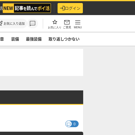
活
ログイン
お気に入り追加
ご意見
MENU
お気に入り
紋章
装備
最強装備
取り返しつかない
0