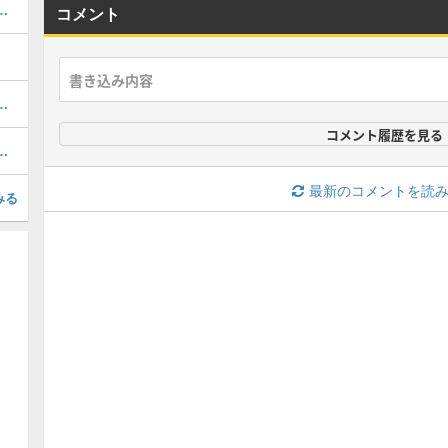
ップと小さなメダル・行き方
コメント
つの巻物の入手方法と効果
コメント履歴を見る
）の攻略と推奨レベル・ラスボス
最新のコメントを読
みる