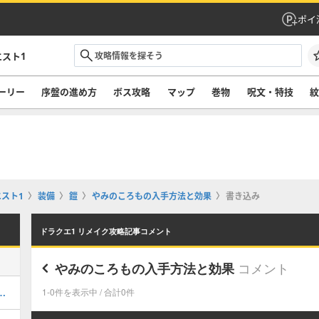
ポイ
スト1
ーリー
序盤の進め方
ボス攻略
マップ
巻物
呪文・特技
スト1
装備
鎧
やみのころもの入手方法と効果
書き込み
ドラクエ1 リメイク攻略記事コメント
コメント
やみのころもの入手方法と効果
ボスまでの攻略・チャート5
1-0件を表示中 / 合計0件