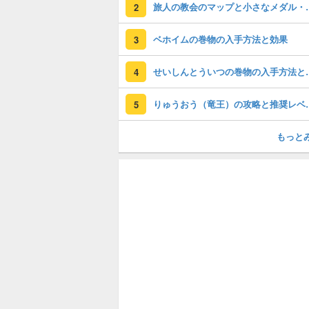
旅人の教会のマ
2
ベホイムの巻物の入手方法と効果
3
せいしんとうい
4
りゅうおう（竜王
5
もっと